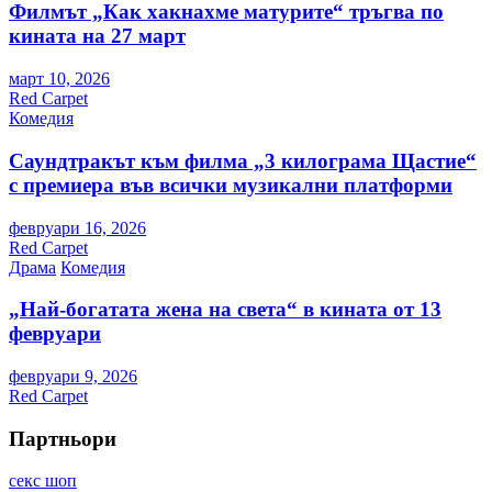
Филмът „Как хакнахме матурите“ тръгва по
кината на 27 март
март 10, 2026
Red Carpet
Комедия
Саундтракът към филма „3 килограма Щастие“
с премиера във всички музикални платформи
февруари 16, 2026
Red Carpet
Драма
Комедия
„Най-богатата жена на света“ в кината от 13
февруари
февруари 9, 2026
Red Carpet
Партньори
секс шоп