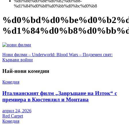
%d0%bd%d0%be%d0%b2%d0%b8-
%d1%84%d0%b8%d0%bb%d0%bc%d0%b8
%d0%bd%d0%be%d0%b2%d
%d1%84%d0%b8%d0%bb%d
Навигация
Нови филми – Underworld: Blood Wars – Подземен свят:
Кървави войни
Най-нови комедии
Комедия
Италианският филм „Завръщане на Изток“ с
премиера в Кюстендил и Монтана
април 24, 2026
Red Carpet
Комедия