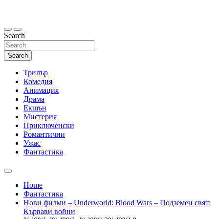
Skip
to
content
Search
Search
Трилър
Комедия
Анимация
Драма
Екшън
Мистерия
Приключенски
Романтични
Ужас
Фантастика
Home
Фантастика
Нови филми – Underworld: Blood Wars – Подземен свят:
Кървави войни