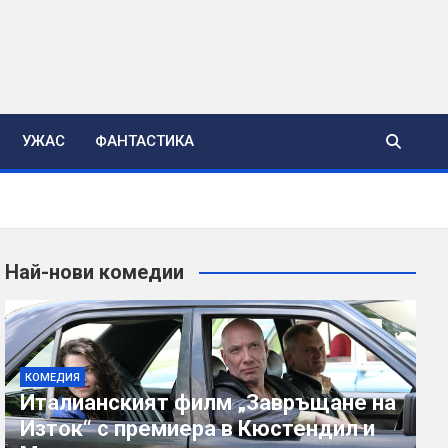
УЖАС
ФАНТАСТИКА
Най-нови комедии
КОМЕДИЯ
Италианският филм „Завръщане на
Изток“ с премиера в Кюстендил и