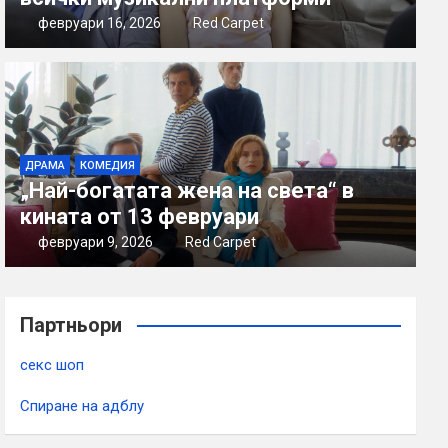
февруари 16, 2026
Red Carpet
ДРАМА
КОМЕДИЯ
„Най-богатата жена на света“ в
кината от 13 февруари
февруари 9, 2026
Red Carpet
Партньори
секс шоп
Спиране на адблу