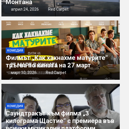
Монтана
април 24, 2026
Red Carpet
КОМЕДИЯ
Филмът „Как хакнахме матурите“
тръгва по кината на 27 март
март 10, 2026
Red Carpet
КОМЕДИЯ
Саундтракът към филма „3
килограма Щастие“ с премиера във
всички музикални платформи