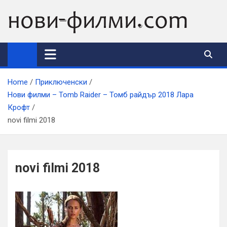
Skip
to
content
Home
Приключенски
Нови филми – Tomb Raider – Томб райдър 2018 Лара
Крофт
novi filmi 2018
novi filmi 2018