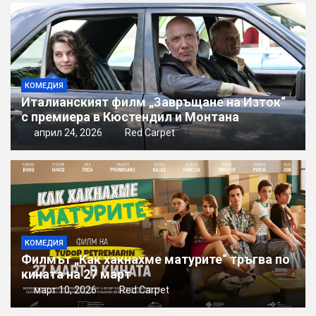
КОМЕДИЯ
Италианският филм „Завръщане на Изток“
с премиера в Кюстендил и Монтана
април 24, 2026
Red Carpet
КОМЕДИЯ
Филмът „Как хакнахме матурите“ тръгва по
кината на 27 март
март 10, 2026
Red Carpet