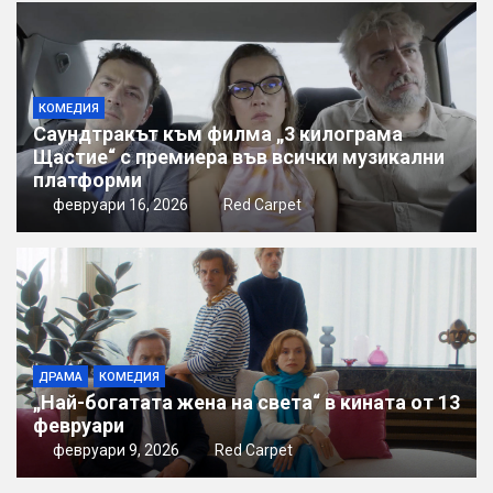
КОМЕДИЯ
Саундтракът към филма „3 килограма
Щастие“ с премиера във всички музикални
платформи
февруари 16, 2026
Red Carpet
ДРАМА
КОМЕДИЯ
„Най-богатата жена на света“ в кината от 13
февруари
февруари 9, 2026
Red Carpet