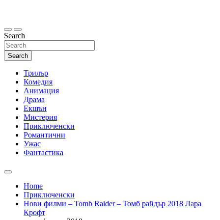
Skip
to
content
Search
Search
Трилър
Комедия
Анимация
Драма
Екшън
Мистерия
Приключенски
Романтични
Ужас
Фантастика
Home
Приключенски
Нови филми – Tomb Raider – Томб райдър 2018 Лара
Крофт