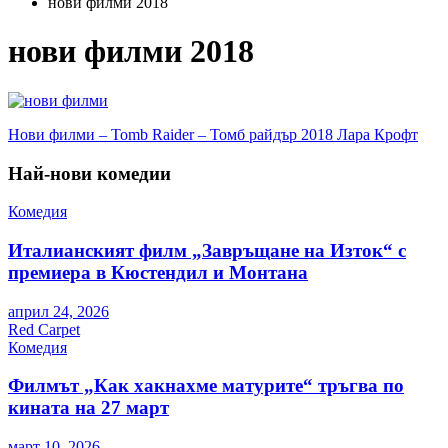
нови филми 2018
нови филми 2018
Навигация
Нови филми – Tomb Raider – Томб райдър 2018 Лара Крофт
Най-нови комедии
Комедия
Италианският филм „Завръщане на Изток“ с
премиера в Кюстендил и Монтана
април 24, 2026
Red Carpet
Комедия
Филмът „Как хакнахме матурите“ тръгва по
кината на 27 март
март 10, 2026