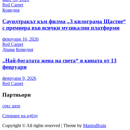
Red Carpet
Комедия
Саундтракът към филма „3 килограма Щастие“
с премиера във всички музикални платформи
февруари 16, 2026
Red Carpet
Драма
Комедия
„Най-богатата жена на света“ в кината от 13
февруари
февруари 9, 2026
Red Carpet
Партньори
секс шоп
Спиране на адблу
Copyright © All rights reserved | Theme by
MantraBrain