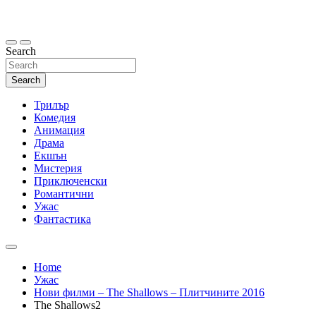
Skip
to
content
Search
Search
Трилър
Комедия
Анимация
Драма
Екшън
Мистерия
Приключенски
Романтични
Ужас
Фантастика
Home
Ужас
Нови филми – The Shallows – Плитчините 2016
The Shallows2