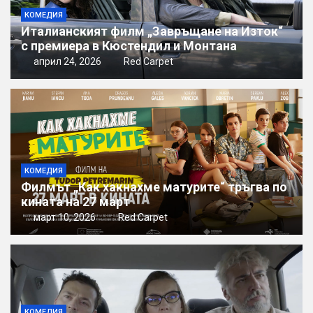
КОМЕДИЯ
Италианският филм „Завръщане на Изток“
с премиера в Кюстендил и Монтана
април 24, 2026
Red Carpet
КОМЕДИЯ
Филмът „Как хакнахме матурите“ тръгва по
кината на 27 март
март 10, 2026
Red Carpet
КОМЕДИЯ