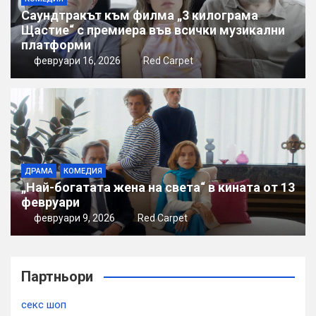
Саундтракът към филма „3 килограма
Щастие“ с премиера във всички музикални
платформи
февруари 16, 2026
Red Carpet
ДРАМА
КОМЕДИЯ
„Най-богатата жена на света“ в кината от 13
февруари
февруари 9, 2026
Red Carpet
Партньори
секс шоп