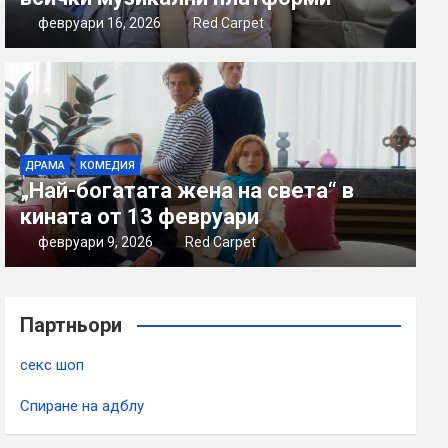
февруари 16, 2026
Red Carpet
ДРАМА
КОМЕДИЯ
„Най-богатата жена на света“ в
кината от 13 февруари
февруари 9, 2026
Red Carpet
Партньори
секс шоп
Спиране на адблу