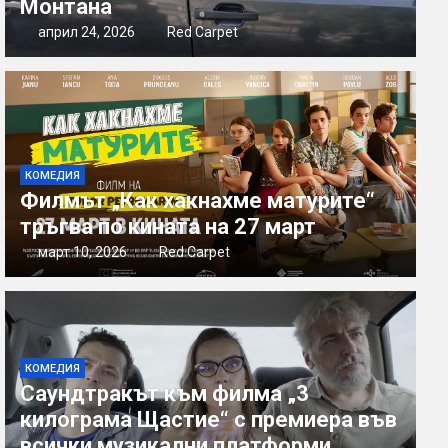
Монтана
април 24, 2026
Red Carpet
КОМЕДИЯ
Филмът „Как хакнахме матурите“
тръгва по кината на 27 март
март 10, 2026
Red Carpet
КОМЕДИЯ
Саундтракът към филма „3
килограма Щастие“ с премиера във
всички музикални платформи