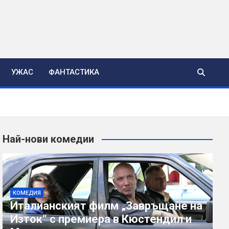
УЖАС
ФАНТАСТИКА
Най-нови комедии
КОМЕДИЯ
Италианският филм „Завръщане на
Изток“ с премиера в Кюстендил и