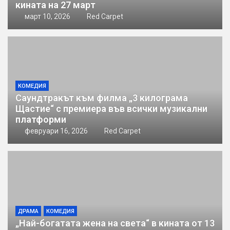
кината на 27 март
март 10, 2026
Red Carpet
КОМЕДИЯ
Саундтракът към филма „3 килограма
Щастие“ с премиера във всички музикални
платформи
февруари 16, 2026
Red Carpet
ДРАМА
КОМЕДИЯ
„Най-богатата жена на света“ в кината от 13