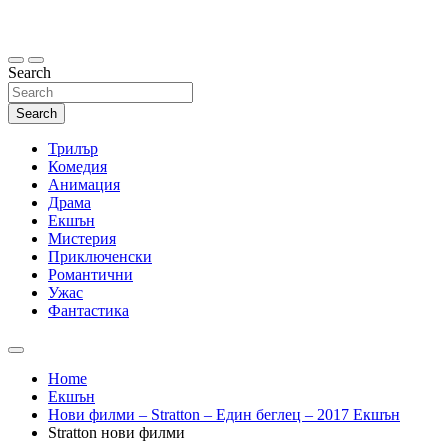
Skip
to
content
Search
Search
Трилър
Комедия
Анимация
Драма
Екшън
Мистерия
Приключенски
Романтични
Ужас
Фантастика
Home
Екшън
Нови филми – Stratton – Един беглец – 2017 Екшън
Stratton нови филми