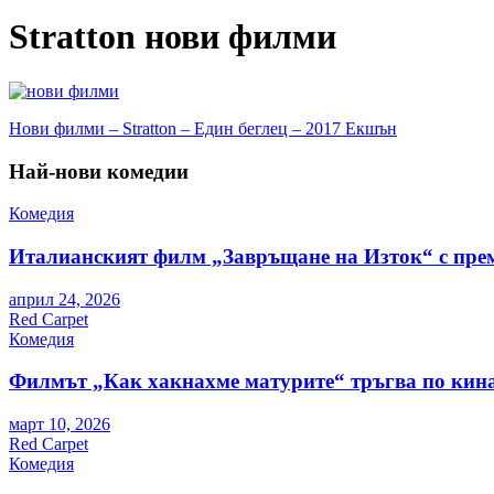
Stratton нови филми
Навигация
Нови филми – Stratton – Един беглец – 2017 Екшън
Най-нови комедии
Комедия
Италианският филм „Завръщане на Изток“ с пре
април 24, 2026
Red Carpet
Комедия
Филмът „Как хакнахме матурите“ тръгва по кина
март 10, 2026
Red Carpet
Комедия