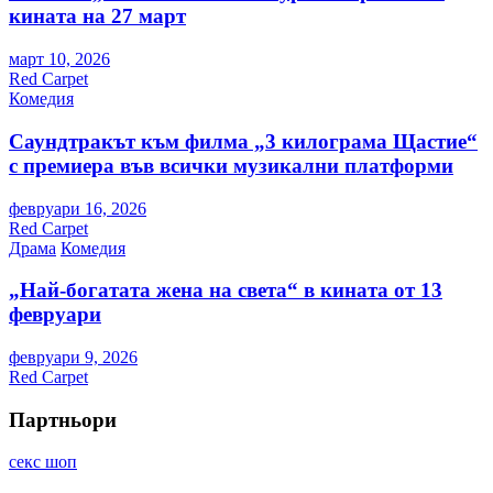
кината на 27 март
март 10, 2026
Red Carpet
Комедия
Саундтракът към филма „3 килограма Щастие“
с премиера във всички музикални платформи
февруари 16, 2026
Red Carpet
Драма
Комедия
„Най-богатата жена на света“ в кината от 13
февруари
февруари 9, 2026
Red Carpet
Партньори
секс шоп