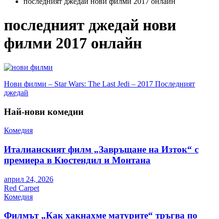
последният джедай нови филми 2017 онлайн
последният джедай нови
филми 2017 онлайн
Навигация
Нови филми – Star Wars: The Last Jedi – 2017 Последният
джедай
Най-нови комедии
Комедия
Италианският филм „Завръщане на Изток“ с
премиера в Кюстендил и Монтана
април 24, 2026
Red Carpet
Комедия
Филмът „Как хакнахме матурите“ тръгва по