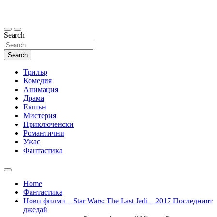
Skip
to
content
Search
Search
Трилър
Комедия
Анимация
Драма
Екшън
Мистерия
Приключенски
Романтични
Ужас
Фантастика
Home
Фантастика
Нови филми – Star Wars: The Last Jedi – 2017 Последният
джедай