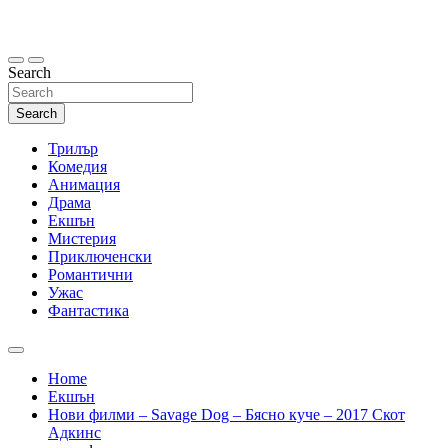
Skip
to
content
Search
Search
Трилър
Комедия
Анимация
Драма
Екшън
Мистерия
Приключенски
Романтични
Ужас
Фантастика
Home
Екшън
Нови филми – Savage Dog – Бясно куче – 2017 Скот
Адкинс