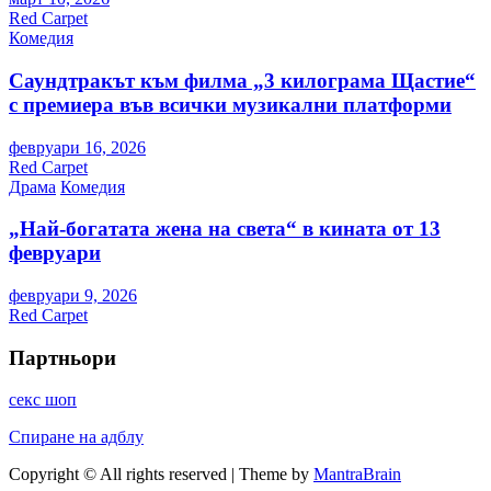
Red Carpet
Комедия
Саундтракът към филма „3 килограма Щастие“
с премиера във всички музикални платформи
февруари 16, 2026
Red Carpet
Драма
Комедия
„Най-богатата жена на света“ в кината от 13
февруари
февруари 9, 2026
Red Carpet
Партньори
секс шоп
Спиране на адблу
Copyright © All rights reserved | Theme by
MantraBrain