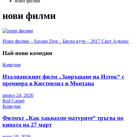
нови филми
нови филми
Навигация
Нови филми – Savage Dog – Бясно куче – 2017 Скот Адкинс
Най-нови комедии
Комедия
Италианският филм „Завръщане на Изток“ с
премиера в Кюстендил и Монтана
април 24, 2026
Red Carpet
Комедия
Филмът „Как хакнахме матурите“ тръгва по
кината на 27 март
март 10, 2026