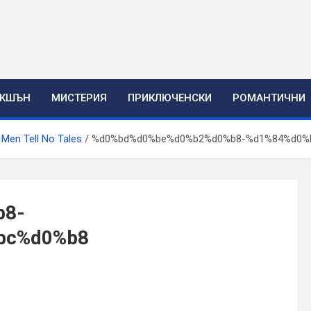
ЕКШЪН
МИСТЕРИЯ
ПРИКЛЮЧЕНСКИ
РОМАНТИЧНИ
 Men Tell No Tales
%d0%bd%d0%be%d0%b2%d0%b8-%d1%84%d0%
b8-
bc%d0%b8