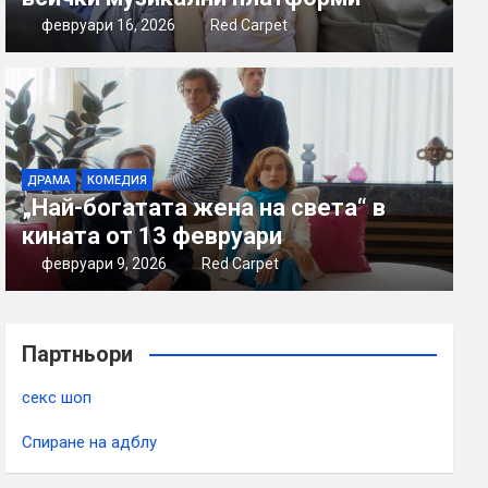
февруари 16, 2026
Red Carpet
ДРАМА
КОМЕДИЯ
„Най-богатата жена на света“ в
кината от 13 февруари
февруари 9, 2026
Red Carpet
Партньори
секс шоп
Спиране на адблу