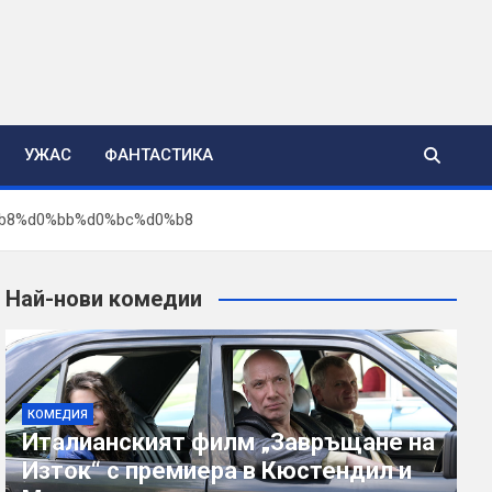
УЖАС
ФАНТАСТИКА
b8%d0%bb%d0%bc%d0%b8
Най-нови комедии
КОМЕДИЯ
Италианският филм „Завръщане на
Изток“ с премиера в Кюстендил и