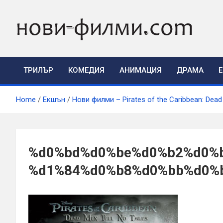
Skip
to
content
ТРИЛЪР
КОМЕДИЯ
АНИМАЦИЯ
ДРАМА
Home
Екшън
Нови филми – Pirates of the Caribbean: Dead
%d0%bd%d0%be%d0%b2%d0%
%d1%84%d0%b8%d0%bb%d0%