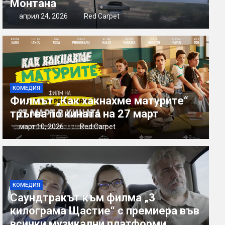
Монтана
април 24, 2026
Red Carpet
КОМЕДИЯ
Филмът „Как хакнахме матурите“
тръгва по кината на 27 март
март 10, 2026
Red Carpet
КОМЕДИЯ
Саундтракът към филма „3
килограма Щастие“ с премиера във
всички музикални платформи