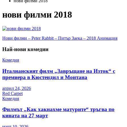
нови филми 2018
нови филми 2018
Навигация
Нови филми – Peter Rabbit – Питър Заека – 2018 Анимация
Най-нови комедии
Комедия
Италианският филм „Завръщане на Изток“ с
премиера в Кюстендил и Монтана
април 24, 2026
Red Carpet
Комедия
Филмът „Как хакнахме матурите“ тръгва по
кината на 27 март
март 10, 2026