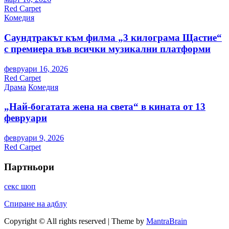
Red Carpet
Комедия
Саундтракът към филма „3 килограма Щастие“
с премиера във всички музикални платформи
февруари 16, 2026
Red Carpet
Драма
Комедия
„Най-богатата жена на света“ в кината от 13
февруари
февруари 9, 2026
Red Carpet
Партньори
секс шоп
Спиране на адблу
Copyright © All rights reserved | Theme by
MantraBrain