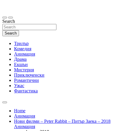
Skip
to
content
Search
Search
Трилър
Комедия
Анимация
Драма
Екшън
Мистерия
Приключенски
Романтични
Ужас
Фантастика
Home
Анимация
Нови филми – Peter Rabbit – Питър Заека – 2018
Анимация