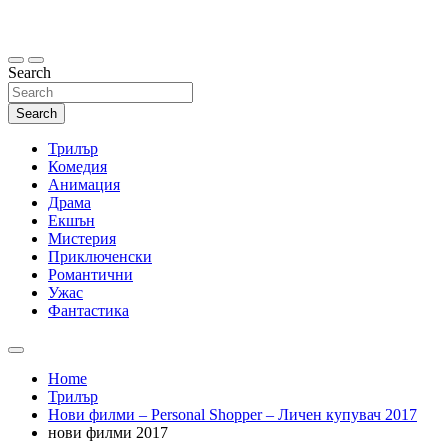
Skip
to
content
Search
Search
Трилър
Комедия
Анимация
Драма
Екшън
Мистерия
Приключенски
Романтични
Ужас
Фантастика
Home
Трилър
Нови филми – Personal Shopper – Личен купувач 2017
нови филми 2017