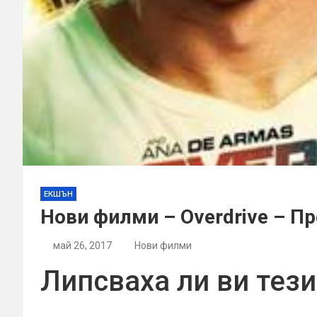
ЕКШЪН
Нови филми – Overdrive – П
май 26, 2017
Нови филми
Липсваха ли ви тез