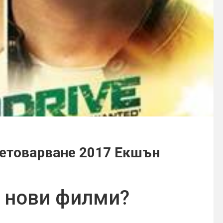
ретоварване 2017 Екшън
и нови филми?