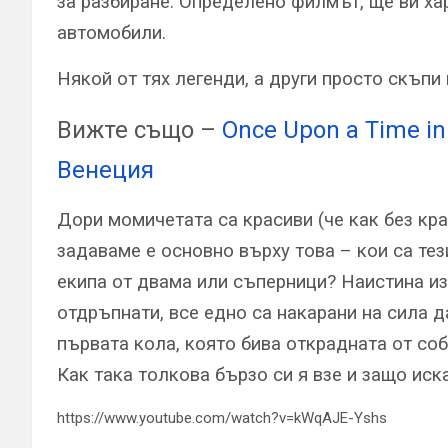
за разбиране. Определено филмът, ще ви ха
автомобили.
Някой от тях легенди, а други просто скъпи
Вижте също –
Once Upon a Time i
Венеция
Дори момичетата са красиви (че как без кр
задаваме е основно върху това – кои са те
екипа от двама или съперници? Наистина из
отдръпнати, все едно са накарани на сила д
първата кола, която бива открадната от со
Как така толкова бързо си я взе и защо ис
https://www.youtube.com/watch?v=kWqAJE-Yshs