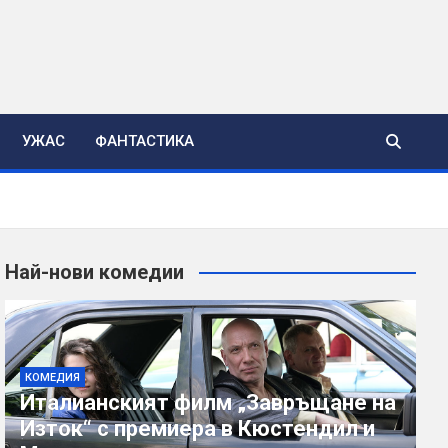
УЖАС
ФАНТАСТИКА
Най-нови комедии
КОМЕДИЯ
Италианският филм „Завръщане на
Изток“ с премиера в Кюстендил и