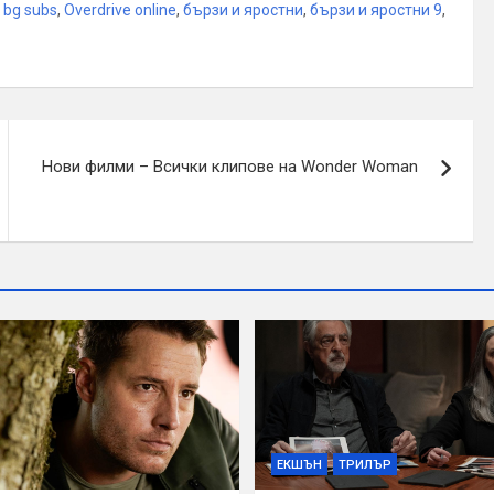
 bg subs
,
Overdrive online
,
бързи и яростни
,
бързи и яростни 9
,
Нови филми – Всички клипове на Wonder Woman
ЕКШЪН
ТРИЛЪР