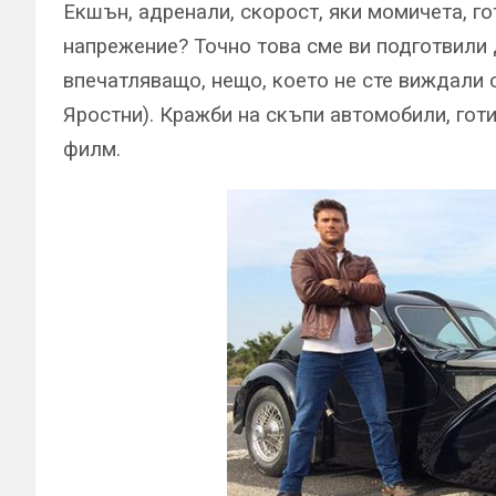
Екшън, адренали, скорост, яки момичета, го
напрежение? Точно това сме ви подготвили д
впечатляващо, нещо, което не сте виждали с
Яростни). Кражби на скъпи автомобили, гот
филм.