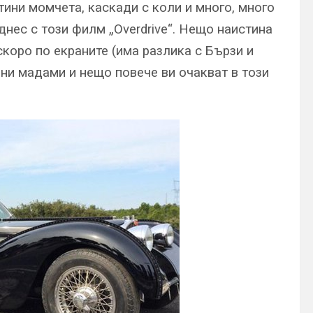
тини момчета, каскади с коли и много, много
нес с този филм „Overdrive“. Нещо наистина
коро по екраните (има разлика с Бързи и
ини мадами и нещо повече ви очакват в този