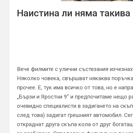
Наистина ли няма такива
Вече филмите с улични състезания изчезнах
Няколко човека, свършват някаква поръчка 
прочее. Е, тук има всичко от това, но е нап
„Бързи и Яростни 9“ и предпочитаме нещо р
очевидно специалисти в задигането на скъп
след това) задигат грешният автомобил. Сег
откраднат друга скъпа кола от друг богата