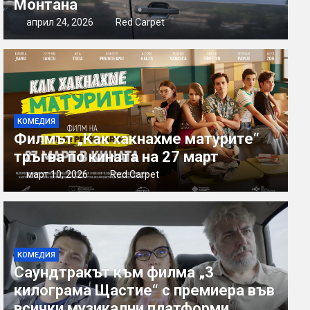
Монтана
април 24, 2026
Red Carpet
КОМЕДИЯ
Филмът „Как хакнахме матурите“
тръгва по кината на 27 март
март 10, 2026
Red Carpet
КОМЕДИЯ
Саундтракът към филма „3
килограма Щастие“ с премиера във
всички музикални платформи