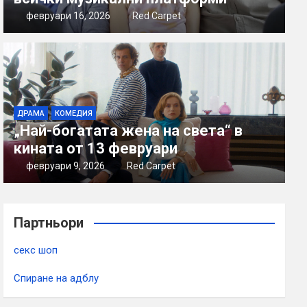
февруари 16, 2026
Red Carpet
ДРАМА
КОМЕДИЯ
„Най-богатата жена на света“ в
кината от 13 февруари
февруари 9, 2026
Red Carpet
Партньори
секс шоп
Спиране на адблу