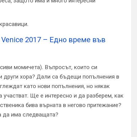
реса, защото има и много интересни
 красавици.
n Venice 2017 – Едно време във
асиви момичета). Въпросът, които си
зи други хора? Дали са бъдещи попълнения в
глеждат като нови попълнения, но някак
а участват. Ще е интересно и да разберем, как
бственика бива върната в негово притежание?
ка да има следващата?