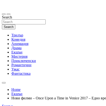
Skip
to
content
Search
Search
Трилър
Комедия
Анимация
Драма
Екшън
Мистерия
Приключенски
Романтични
Ужас
Фантастика
Home
Екшън
Нови филми – Once Upon a Time in Venice 2017 – Едно вр