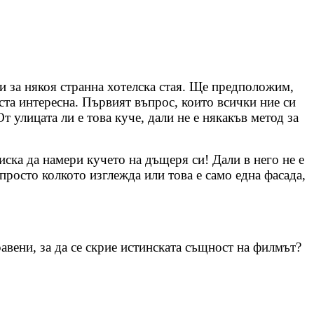
 и за някоя странна хотелска стая. Ще предположим,
оста интересна. Първият въпрос, които всички ние си
т улицата ли е това куче, дали не е някакъв метод за
 иска да намери кучето на дъщеря си! Дали в него не е
просто колкото изглежда или това е само една фасада,
вени, за да се скрие истинската същност на филмът?