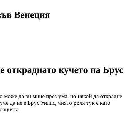
във Венеция
е откраднато кучето на Брус
ко може да ви мине през ума, но някой да открадне
уче да не е Брус Уилис, чиято роля тук е като
сацията.