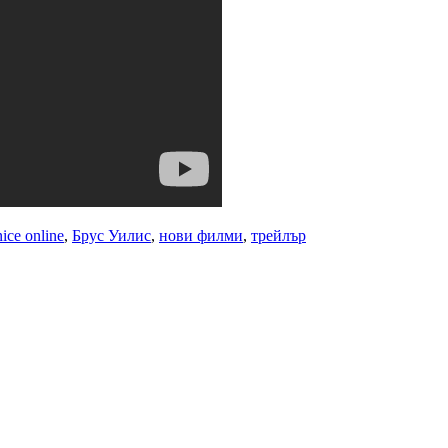
ice online
,
Брус Уилис
,
нови филми
,
трейлър