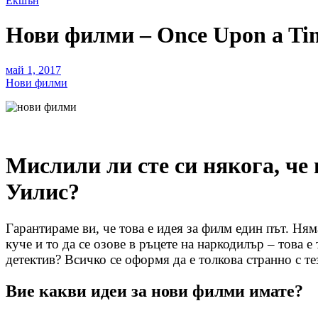
Екшън
Нови филми – Once Upon a Tim
май 1, 2017
Нови филми
Мислили ли сте си някога, че
Уилис?
Гарантираме ви, че това е идея за филм един път. Ням
куче и то да се озове в ръцете на наркодилър – това е
детектив? Всичко се оформя да е толкова странно с те
Вие какви идеи за нови филми имате?