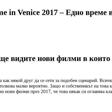
e in Venice 2017 – Едно време 
 ще видите нови филми в които 
а как някой друг да се сети за подобен сценарий. Всич
 толкова малко вероятно. Защо и собственикът на това к
зи нови филми през 2017, че това някак си оглавява кла