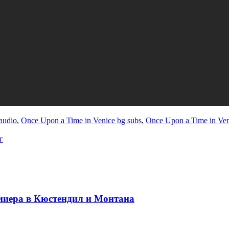
audio
,
Once Upon a Time in Venice bg subs
,
Once Upon a Time in Ven
г
миера в Кюстендил и Монтана