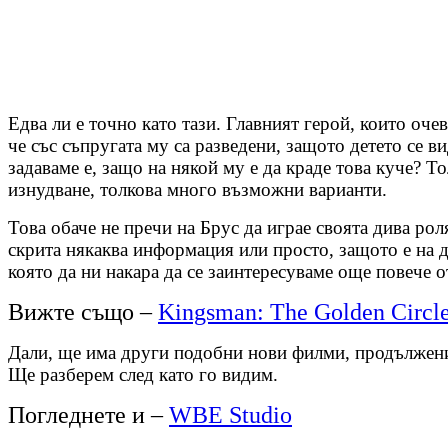
Едва ли е точно като тази. Главният герой, които оч
че със съпругата му са разведени, защото детето се в
задаваме е, защо на някой му е да краде това куче? То
изнудване, толкова много възможни варианти.
Това обаче не пречи на Брус да играе своята дива рол
скрита някаква информация или просто, защото е на де
която да ни накара да се заинтересуваме още повече 
Вижте също –
Kingsman: The Golden Circle
Дали, ще има други подобни нови филми, продължения
Ще разберем след като го видим.
Погледнете и –
WBE Studio