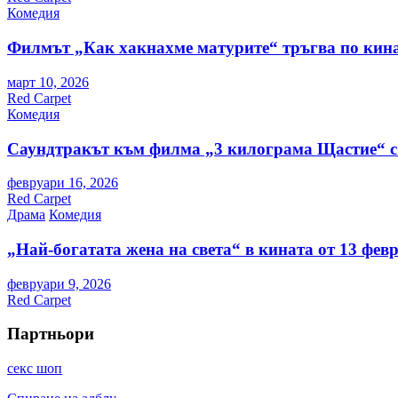
Комедия
Филмът „Как хакнахме матурите“ тръгва по кина
март 10, 2026
Red Carpet
Комедия
Саундтракът към филма „3 килограма Щастие“ с
февруари 16, 2026
Red Carpet
Драма
Комедия
„Най-богатата жена на света“ в кината от 13 фев
февруари 9, 2026
Red Carpet
Партньори
секс шоп