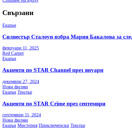
Спиране на адблу
Свързани
Екшън
Силвестър Сталоун избра Мария Бакалова за сл
февруари 11, 2025
Red Carpet
Екшън
Акценти по STAR Channel през януари
декември 27, 2024
Нови филми
Екшън
Трилър
Акценти по STAR Crime през септември
септември 11, 2024
Нови филми
Екшън
Мистерия
Приключенски
Трилър