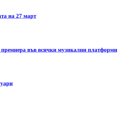
та на 27 март
 премиера във всички музикални платформи
руари