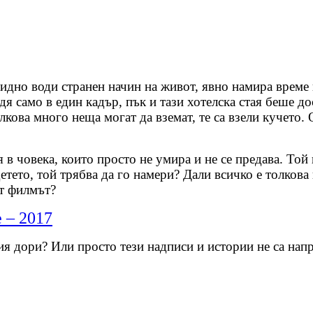
евидно води странен начин на живот, явно намира време
идя само в един кадър, пък и тази хотелска стая беше д
лкова много неща могат да вземат, те са взели кучето. О
я в човека, които просто не умира и не се предава. Той
тето, той трябва да го намери? Дали всичко е толкова 
от филмът?
 – 2017
 дори? Или просто тези надписи и истории не са напра