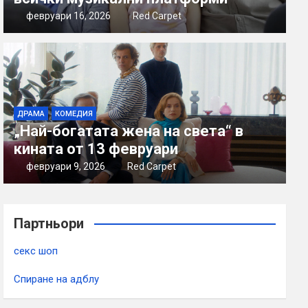
февруари 16, 2026
Red Carpet
ДРАМА
КОМЕДИЯ
„Най-богатата жена на света“ в
кината от 13 февруари
февруари 9, 2026
Red Carpet
Партньори
секс шоп
Спиране на адблу