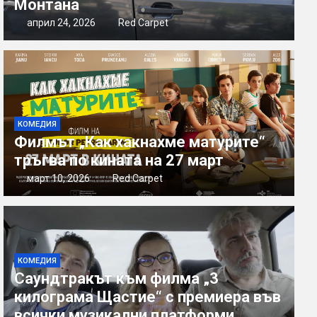
Монтана
април 24, 2026
Red Carpet
КОМЕДИЯ
Филмът „Как хакнахме матурите“
тръгва по кината на 27 март
март 10, 2026
Red Carpet
КОМЕДИЯ
Саундтракът към филма „3
килограма Щастие“ с премиера във
всички музикални платформи