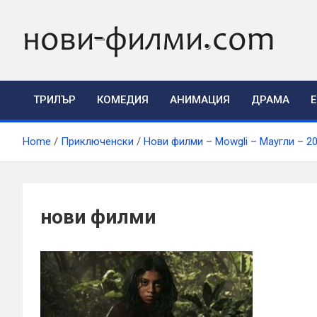
Skip
to
content
ТРИЛЪР
КОМЕДИЯ
АНИМАЦИЯ
ДРАМА
Home
Приключенски
Нови филми – Mowgli – Маугли – 2
нови филми