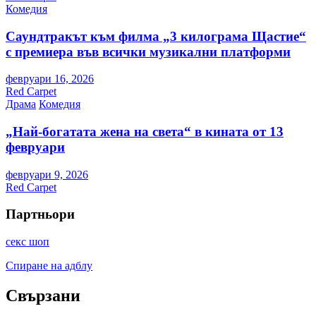
Комедия
Саундтракът към филма „3 килограма Щастие“
с премиера във всички музикални платформи
февруари 16, 2026
Red Carpet
Драма
Комедия
„Най-богатата жена на света“ в кината от 13
февруари
февруари 9, 2026
Red Carpet
Партньори
секс шоп
Спиране на адблу
Свързани