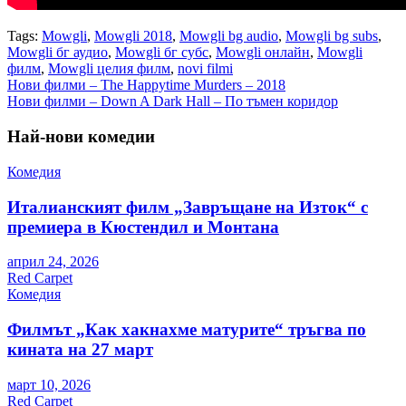
Tags:
Mowgli
,
Mowgli 2018
,
Mowgli bg audio
,
Mowgli bg subs
,
Mowgli бг аудио
,
Mowgli бг субс
,
Mowgli онлайн
,
Mowgli
филм
,
Mowgli целия филм
,
novi filmi
Навигация
Нови филми – The Happytime Murders – 2018
Нови филми – Down A Dark Hall – По тъмен коридор
Най-нови комедии
Комедия
Италианският филм „Завръщане на Изток“ с
премиера в Кюстендил и Монтана
април 24, 2026
Red Carpet
Комедия
Филмът „Как хакнахме матурите“ тръгва по
кината на 27 март
март 10, 2026
Red Carpet