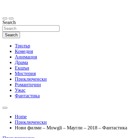
Skip
to
content
Search
Search
Трилър
Комедия
Анимация
Драма
Екшън
Мистерия
Приключенски
Романтични
Ужас
Фантастика
Home
Приключенски
Нови филми – Mowgli – Маугли – 2018 – Фантастика