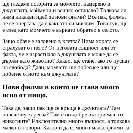
ще гледаме историта за момчето, намерено в
джунглата, маймуни и всичко останало? Толкова ли
няма никакви идей за нови филми? Все пак, филмът
не се очертава да е какъвто си мислим. Това тук, ще
е след като момчето е върнато обратно в селото.
Защо обаче е заловено в клетка? Нима хората се
страхуват от него? От неговата същност или от
факта, че е израстнало в джунглата и може да се
държи като животно? Какво, ще стане, ако го пуснат
на свобода? Дали, момчето ще побеснее или ще
побегне отното към джунглата?
Нови филми в които не става много
ясно от нищо.
Така де, защо пак ще се връща в джунглата? Там
повече му харесва? Там е по-добре възприеман от
животните? Изключително много въпроси, а толкова
малко отговори. Както и да е, много малко филми са