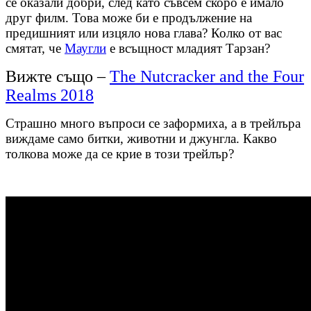
се оказали добри, след като съвсем скоро е имало
друг филм. Това може би е продължение на
предишният или изцяло нова глава? Колко от вас
смятат, че
Маугли
е всъщност младият Тарзан?
Вижте също –
The Nutcracker and the Four
Realms 2018
Страшно много въпроси се заформиха, а в трейлъра
виждаме само битки, животни и джунгла. Какво
толкова може да се крие в този трейлър?