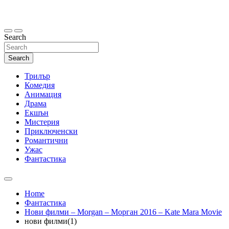
Skip
to
content
Search
Search
Трилър
Комедия
Анимация
Драма
Екшън
Мистерия
Приключенски
Романтични
Ужас
Фантастика
Home
Фантастика
Нови филми – Morgan – Морган 2016 – Kate Mara Movie
нови филми(1)