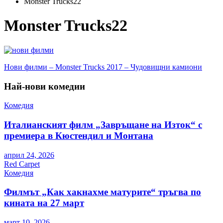
Monster Trucks22
Monster Trucks22
Навигация
Нови филми – Monster Trucks 2017 – Чудовищни камиони
Най-нови комедии
Комедия
Италианският филм „Завръщане на Изток“ с
премиера в Кюстендил и Монтана
април 24, 2026
Red Carpet
Комедия
Филмът „Как хакнахме матурите“ тръгва по
кината на 27 март
март 10, 2026