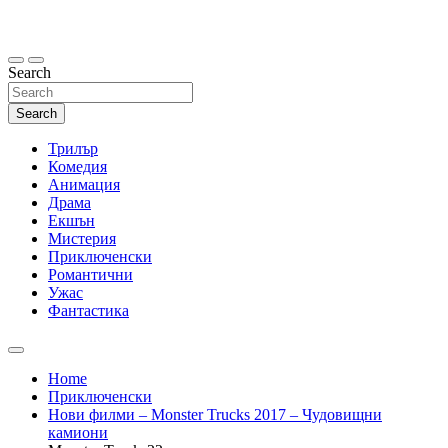
Skip
to
content
Search
Search
Трилър
Комедия
Анимация
Драма
Екшън
Мистерия
Приключенски
Романтични
Ужас
Фантастика
Home
Приключенски
Нови филми – Monster Trucks 2017 – Чудовищни
камиони