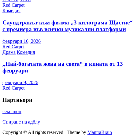
Red Carpet
Комедия
Саундтракът към филма „3 килограма Щастие“
с премиера във всички музикални платформи
февруари 16, 2026
Red Carpet
Драма
Комедия
„Най-богатата жена на света“ в кината от 13
февруари
февруари 9, 2026
Red Carpet
Партньори
секс шоп
Спиране на адблу
Copyright © All rights reserved | Theme by
MantraBrain