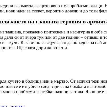
ъедини в армията, защото явно има проблеми вкъщи. Не 
и, нови идеи за сюжет, вероятно довели и до този фил
влизането на главната героиня в армият
изплашена, прекалено притеснена и несигурна в себе си
а дали си от вчера тук или от две години – отиваш и то
си – куче. Как точно се случва, тя да попадне на най-а
 приятел. Ще спаси дори животът и.
рля кучето в болница или е мъртво. От всички тези но
ало или се е изгубило след взрива на бомбата в автомоб
 много проблеми търсейки начини за това. Явно не е т
еен, драма