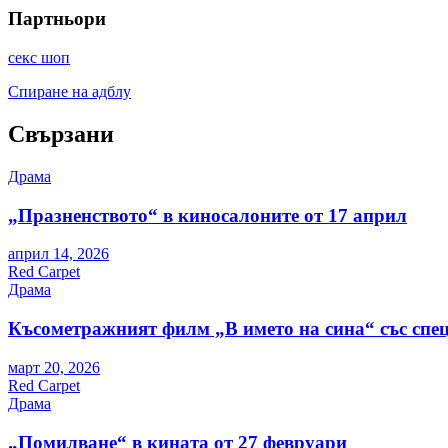
Партньори
секс шоп
Спиране на адблу
Свързани
Драма
„Празненството“ в киносалоните от 17 април
април 14, 2026
Red Carpet
Драма
Късометражният филм „В името на сина“ със спе
март 20, 2026
Red Carpet
Драма
„Помилване“ в кината от 27 февруари