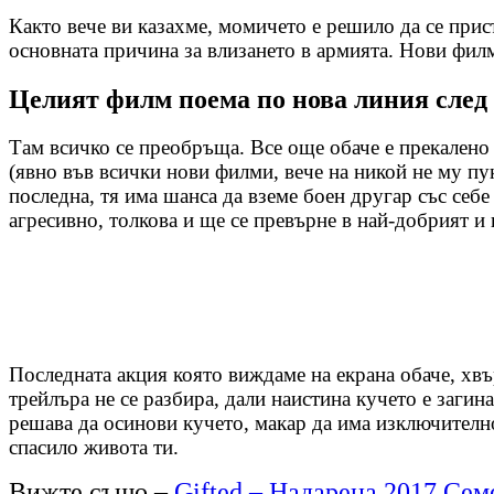
Както вече ви казахме, момичето е решило да се прис
основната причина за влизането в армията. Нови филм
Целият филм поема по нова линия след 
Там всичко се преобръща. Все още обаче е прекалено 
(явно във всички нови филми, вече на никой не му пук
последна, тя има шанса да вземе боен другар със себе 
агресивно, толкова и ще се превърне в най-добрият и
Последната акция която виждаме на екрана обаче, хвъ
трейлъра не се разбира, дали наистина кучето е загин
решава да осинови кучето, макар да има изключително
спасило живота ти.
Вижте също –
Gifted – Надарена 2017 Сем