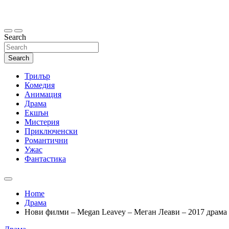
Skip
to
content
Search
Search
Трилър
Комедия
Анимация
Драма
Екшън
Мистерия
Приключенски
Романтични
Ужас
Фантастика
Home
Драма
Нови филми – Megan Leavey – Меган Леави – 2017 драма