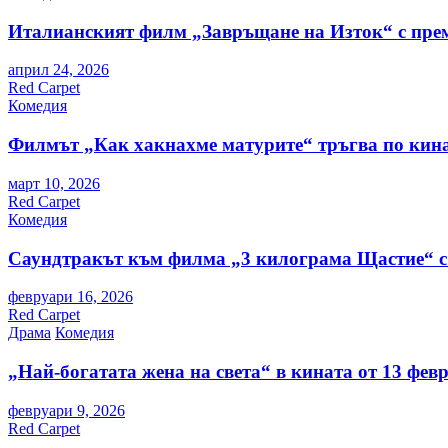
Италианският филм „Завръщане на Изток“ с пре
април 24, 2026
Red Carpet
Комедия
Филмът „Как хакнахме матурите“ тръгва по кина
март 10, 2026
Red Carpet
Комедия
Саундтракът към филма „3 килограма Щастие“ с
февруари 16, 2026
Red Carpet
Драма
Комедия
„Най-богатата жена на света“ в кината от 13 фев
февруари 9, 2026
Red Carpet