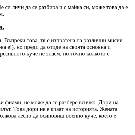
си личи да се разбира и с майка си, може това да е
м.
а.
. Въпреки това, тя е изпратена на различни мисии
ва е!), но преди да отиде на своята основна и
гресивното куче не знаем, но точно колкото е
ви филми, не може да се разбере всичко. Дори на
илът. Това дори не е краят на историята. Жената
олкова лесно да осиновиш военно куче, което е