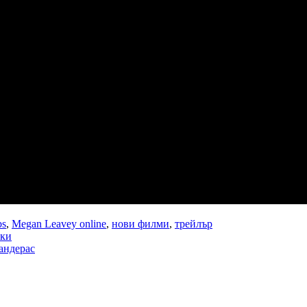
bs
,
Megan Leavey online
,
нови филми
,
трейлър
ски
андерас