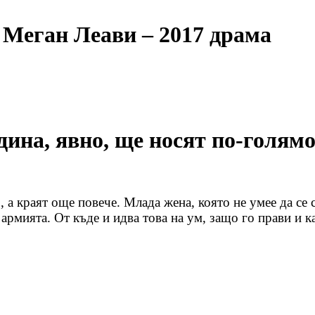
 Меган Леави – 2017 драма
дина, явно, ще носят по-голямо
, а краят още повече. Млада жена, която не умее да се
 армията. От къде и идва това на ум, защо го прави и к