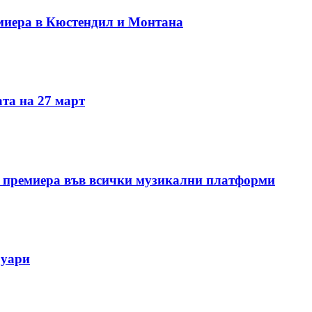
миера в Кюстендил и Монтана
та на 27 март
 премиера във всички музикални платформи
руари