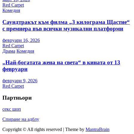
Red Carpet
Комедия
Саундтракът към филма „3 килограма Щастие“
с премиера във всички музикални платформи
февруари 16, 2026
Red Carpet
Драма
Комедия
„Най-богатата жена на света“ в кината от 13
февруари
февруари 9, 2026
Red Carpet
Партньори
секс шоп
Спиране на адблу
Copyright © All rights reserved | Theme by
MantraBrain