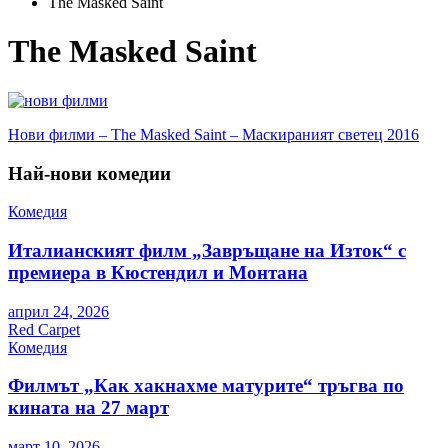
The Masked Saint
The Masked Saint
Навигация
Нови филми – The Masked Saint – Маскираният светец 2016
Най-нови комедии
Комедия
Италианският филм „Завръщане на Изток“ с
премиера в Кюстендил и Монтана
април 24, 2026
Red Carpet
Комедия
Филмът „Как хакнахме матурите“ тръгва по
кината на 27 март
март 10, 2026