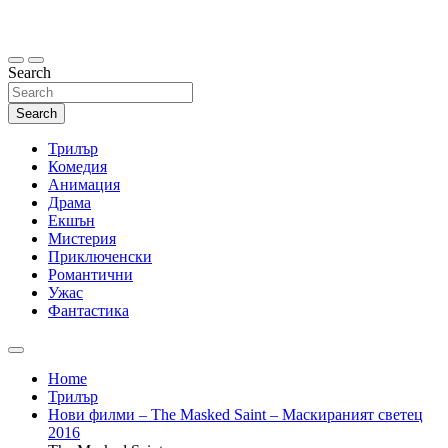
Skip
to
content
Search
Search
Трилър
Комедия
Анимация
Драма
Екшън
Мистерия
Приключенски
Романтични
Ужас
Фантастика
Home
Трилър
Нови филми – The Masked Saint – Маскираният светец
2016