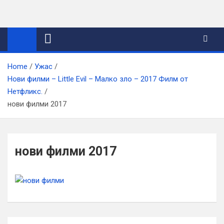
Skip
to
content
Home
Ужас
Нови филми – Little Evil – Малко зло – 2017 Филм от
Нетфликс.
нови филми 2017
нови филми 2017