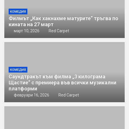
КОМЕДИЯ
Филмът „Как хакнахме матурите“ тръгва по
кината на 27 март
март 10, 2026
Red Carpet
КОМЕДИЯ
Саундтракът към филма „3 килограма
Щастие“ с премиера във всички музикални
платформи
февруари 16, 2026
Red Carpet