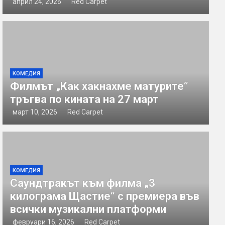
април 24, 2026
Red Carpet
КОМЕДИЯ
Филмът „Как хакнахме матурите“
тръгва по кината на 27 март
март 10, 2026
Red Carpet
КОМЕДИЯ
Саундтракът към филма „3
килограма Щастие“ с премиера във
всички музикални платформи
февруари 16, 2026
Red Carpet