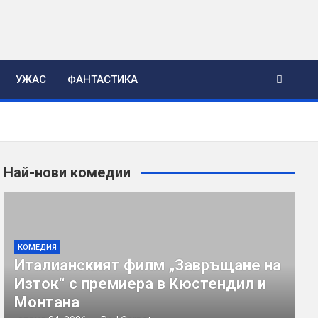
УЖАС
ФАНТАСТИКА
Най-нови комедии
КОМЕДИЯ
Италианският филм „Завръщане на
Изток“ с премиера в Кюстендил и
Монтана