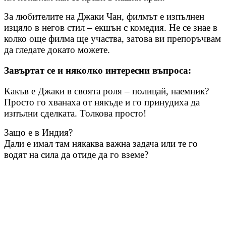
За любителите на Джаки Чан, филмът е изпълнен
изцяло в негов стил – екшън с комедия. Не се знае в
колко още филма ще участва, затова ви препоръчвам
да гледате докато можете.
Завъртат се и няколко интересни въпроса:
Какъв е Джаки в своята роля – полицай, наемник?
Просто го хванаха от някъде и го принудиха да
изпълни сделката. Толкова просто!
Защо е в Индия?
Дали е имал там някаква важна задача или те го
водят на сила да отиде да го вземе?