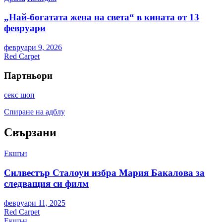
„Най-богатата жена на света“ в кината от 13
февруари
февруари 9, 2026
Red Carpet
Партньори
секс шоп
Спиране на адблу
Свързани
Екшън
Силвестър Сталоун избра Мария Бакалова за
следващия си филм
февруари 11, 2025
Red Carpet
Екшън