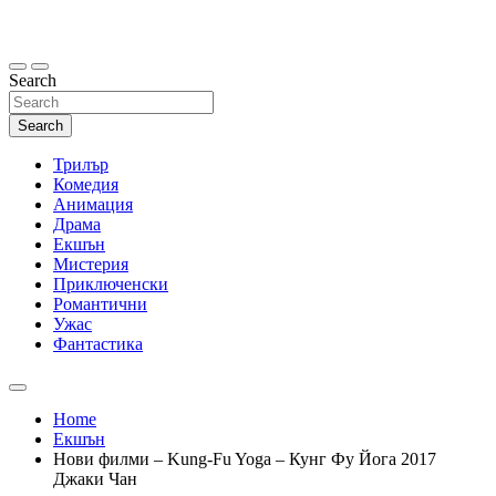
Skip
to
content
Search
Search
Трилър
Комедия
Анимация
Драма
Екшън
Мистерия
Приключенски
Романтични
Ужас
Фантастика
Home
Екшън
Нови филми – Kung-Fu Yoga – Кунг Фу Йога 2017
Джаки Чан