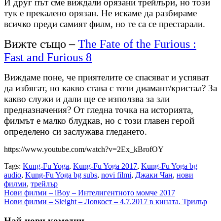
И друг път сме виждали орязани трейлъри, но този
тук е прекалено орязан. Не искаме да разбираме
всичко преди самият филм, но те са се престарали.
Вижте също –
The Fate of the Furious :
Fast and Furious 8
Виждаме поне, че приятелите се спасяват и успяват
да избягат, но какво става с този диамант/кристал? За
какво служи и дали ще се използва за зли
предназначения? От гледна точка на историята,
филмът е малко блудкав, но с този главен герой
определено си заслужава гледането.
https://www.youtube.com/watch?v=2Ex_kBrofOY
Tags:
Kung-Fu Yoga
,
Kung-Fu Yoga 2017
,
Kung-Fu Yoga bg
audio
,
Kung-Fu Yoga bg subs
,
novi filmi
,
Джаки Чан
,
нови
филми
,
трейлър
Навигация
Нови филми – iBoy – Интелигентното момче 2017
Нови филми – Sleight – Ловкост – 4.7.2017 в кината. Трилър
Най-нови комедии