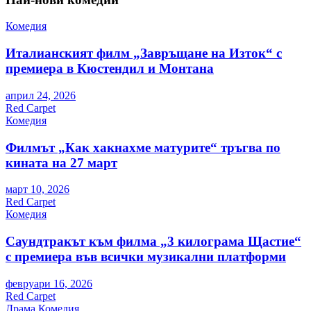
Комедия
Италианският филм „Завръщане на Изток“ с
премиера в Кюстендил и Монтана
април 24, 2026
Red Carpet
Комедия
Филмът „Как хакнахме матурите“ тръгва по
кината на 27 март
март 10, 2026
Red Carpet
Комедия
Саундтракът към филма „3 килограма Щастие“
с премиера във всички музикални платформи
февруари 16, 2026
Red Carpet
Драма
Комедия