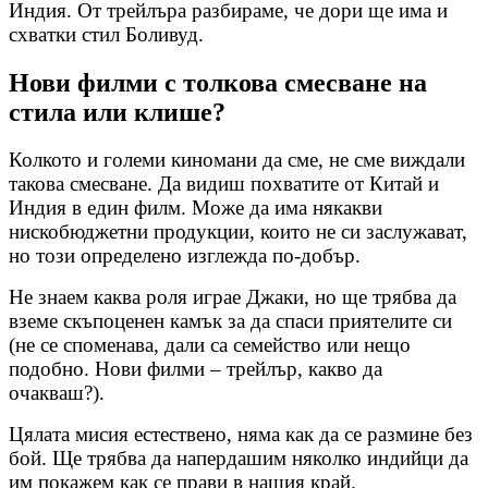
Индия. От трейлъра разбираме, че дори ще има и
схватки стил Боливуд.
Нови филми с толкова смесване на
стила или клише?
Колкото и големи киномани да сме, не сме виждали
такова смесване. Да видиш похватите от Китай и
Индия в един филм. Може да има някакви
нискобюджетни продукции, които не си заслужават,
но този определено изглежда по-добър.
Не знаем каква роля играе Джаки, но ще трябва да
вземе скъпоценен камък за да спаси приятелите си
(не се споменава, дали са семейство или нещо
подобно. Нови филми – трейлър, какво да
очакваш?).
Цялата мисия естествено, няма как да се размине без
бой. Ще трябва да напердашим няколко индийци да
им покажем как се прави в нашия край.