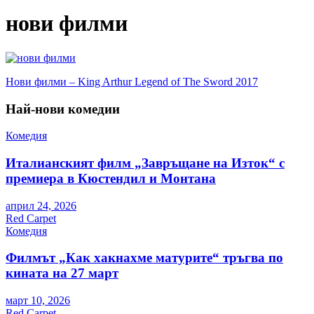
нови филми
Навигация
Нови филми – King Arthur Legend of The Sword 2017
Най-нови комедии
Комедия
Италианският филм „Завръщане на Изток“ с
премиера в Кюстендил и Монтана
април 24, 2026
Red Carpet
Комедия
Филмът „Как хакнахме матурите“ тръгва по
кината на 27 март
март 10, 2026
Red Carpet