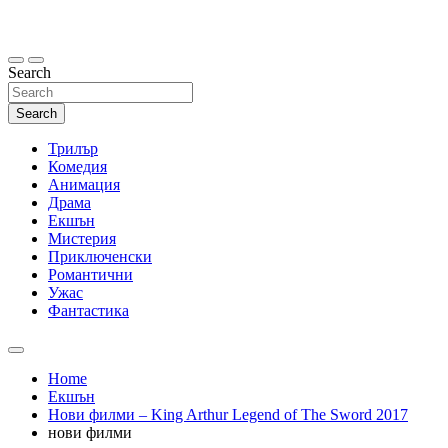
Skip
to
content
Search
Search
Трилър
Комедия
Анимация
Драма
Екшън
Мистерия
Приключенски
Романтични
Ужас
Фантастика
Home
Екшън
Нови филми – King Arthur Legend of The Sword 2017
нови филми