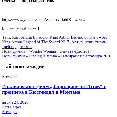
сметка – нищо съществено.
https://www.youtube.com/watch?v=kddXIewtzaU
[/indeed-social-locker]
Tags:
King Arthur bg audio
,
King Arthur Legend of The Sword
,
King Arthur Legend of The Sword 2017
,
Артур
,
нови филми
,
трейлър
,
филмът
Навигация
Нови филми – Wonder Woman – Жената чудо 2017
Нови филми – Finding Altamira – Намиране на алтамира 2016
Най-нови комедии
Комедия
Италианският филм „Завръщане на Изток“ с
премиера в Кюстендил и Монтана
април 24, 2026
Red Carpet
Комедия