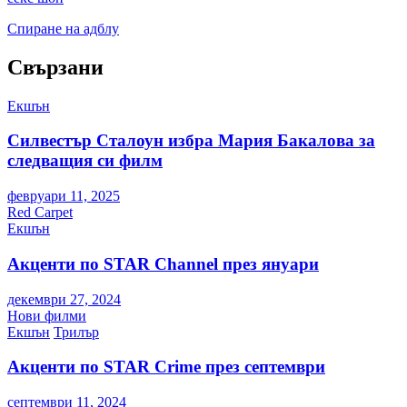
Спиране на адблу
Свързани
Екшън
Силвестър Сталоун избра Мария Бакалова за
следващия си филм
февруари 11, 2025
Red Carpet
Екшън
Акценти по STAR Channel през януари
декември 27, 2024
Нови филми
Екшън
Трилър
Акценти по STAR Crime през септември
септември 11, 2024