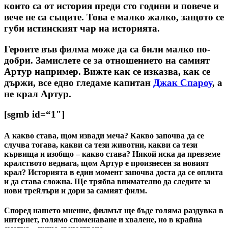
които са от история преди сто години и повече и
вече не са същите. Това е малко жалко, защото се
губи истинският чар на историята.
Героите във филма може да са били малко по-
добри. Замислете се за отношението на самият
Артур например. Вижте как се изказва, как се
държи, все едно гледаме капитан
Джак Спароу
, а
не крал Артур.
[sgmb id=“1″]
А какво става, щом извади меча? Какво започва да се
случва тогава, какви са тези животни, какви са тези
кървища и изобщо – какво става? Някой иска да превземе
кралството веднага, щом Артур е произнесен за новият
крал? Историята в един момент започва доста да се оплита
и да става сложна. Ще трябва внимателно да следите за
нови трейлъри и дори за самият филм.
Според нашето мнение, филмът ще бъде голяма раздувка в
интернет, голямо споменаване и хвалене, но в крайна