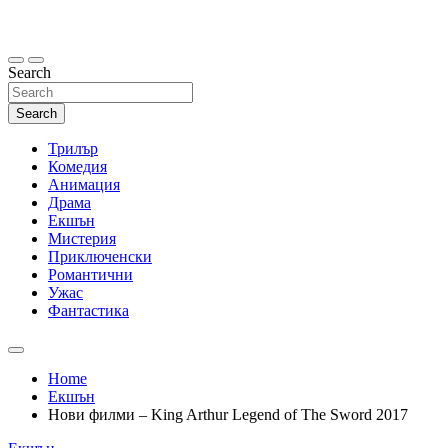
Skip
to
content
Search
Search
Трилър
Комедия
Анимация
Драма
Екшън
Мистерия
Приключенски
Романтични
Ужас
Фантастика
Home
Екшън
Нови филми – King Arthur Legend of The Sword 2017