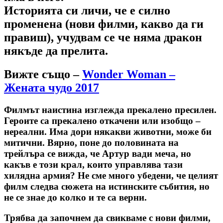
Историята си личи, че е силно
променена (нови филми, какво да ги
правиш), учудвам се че няма дракон
някъде да прелита.
Вижте също –
Wonder Woman –
Жената чудо 2017
Филмът наистина изглежда прекалено пресилен.
Героите са прекалено откачени или изобщо –
нереални. Има дори някакви животни, може би
митични. Вярно, поне до половината на
трейлъра се вижда, че Артур вади меча, но
какъв е този крал, които управлява тази
хилядна армия? Не сме много убедени, че целият
филм следва сюжета на истинските събития, но
не се знае до колко и те са верни.
Трябва да започнем да свикваме с нови филми,