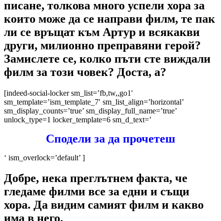
писане, толкова много успели хора за
които може да се направи филм, те пак
ли се връщат към Артур и всякакви
други, милионно преправяни герой?
Замислете се, колко пъти сте виждали
филм за този човек? Доста, а?
[indeed-social-locker sm_list=’fb,tw,,go1′
sm_template=’ism_template_7′ sm_list_align=’horizontal’
sm_display_counts=’true’ sm_display_full_name=’true’
unlock_type=1 locker_template=6 sm_d_text=’
Сподели за да прочетеш
‘ ism_overlock=’default’ ]
Добре, нека преглътнем факта, че
гледаме филми все за едни и същи
хора. Да видим самият филм и какво
има в него.