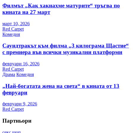
Филмът „Как хакнахме матурите“ тръгва по
кината на 27 март
март 10, 2026
Red Carpet
Комедия
Саундтракът към филма „3 килограма Щастие“
с премиера във всички музикални платформи
февруари 16, 2026
Red Carpet
Драма
Комедия
„Най-богатата жена на света“ в кината от 13
февруари
февруари 9, 2026
Red Carpet
Партньори
секс шоп