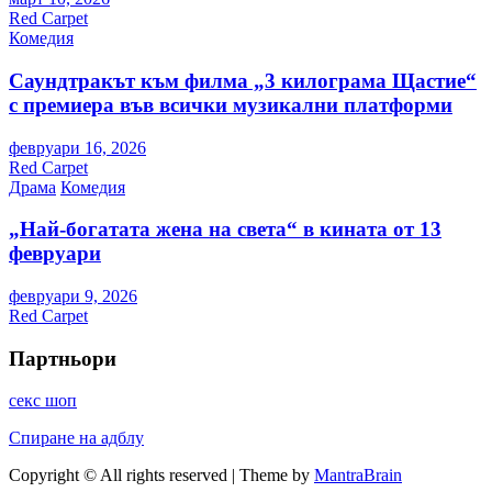
Red Carpet
Комедия
Саундтракът към филма „3 килограма Щастие“
с премиера във всички музикални платформи
февруари 16, 2026
Red Carpet
Драма
Комедия
„Най-богатата жена на света“ в кината от 13
февруари
февруари 9, 2026
Red Carpet
Партньори
секс шоп
Спиране на адблу
Copyright © All rights reserved | Theme by
MantraBrain