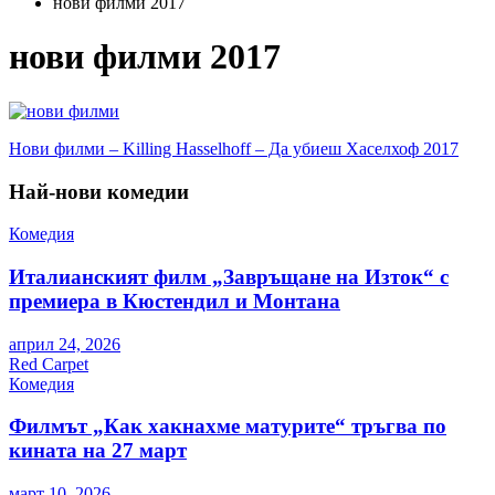
нови филми 2017
нови филми 2017
Навигация
Нови филми – Killing Hasselhoff – Да убиеш Хаселхоф 2017
Най-нови комедии
Комедия
Италианският филм „Завръщане на Изток“ с
премиера в Кюстендил и Монтана
април 24, 2026
Red Carpet
Комедия
Филмът „Как хакнахме матурите“ тръгва по
кината на 27 март
март 10, 2026