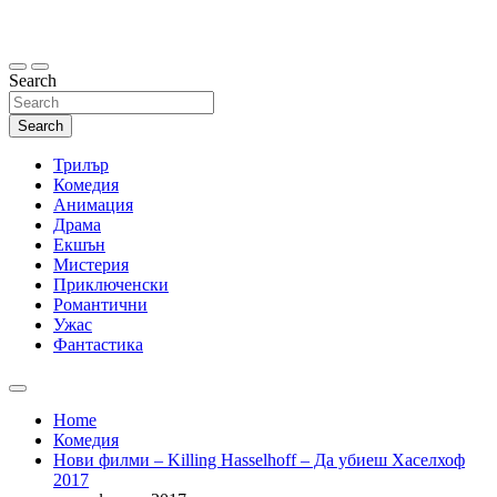
Skip
to
content
Search
Search
Трилър
Комедия
Анимация
Драма
Екшън
Мистерия
Приключенски
Романтични
Ужас
Фантастика
Home
Комедия
Нови филми – Killing Hasselhoff – Да убиеш Хаселхоф
2017