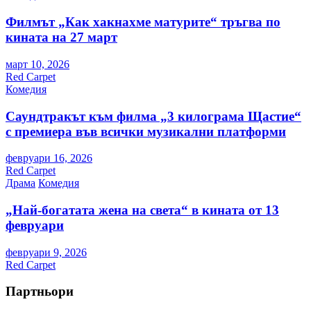
Филмът „Как хакнахме матурите“ тръгва по
кината на 27 март
март 10, 2026
Red Carpet
Комедия
Саундтракът към филма „3 килограма Щастие“
с премиера във всички музикални платформи
февруари 16, 2026
Red Carpet
Драма
Комедия
„Най-богатата жена на света“ в кината от 13
февруари
февруари 9, 2026
Red Carpet
Партньори