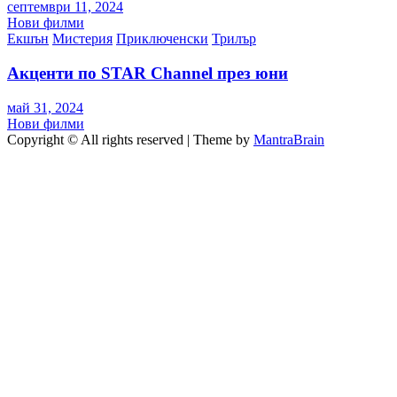
септември 11, 2024
Нови филми
Екшън
Мистерия
Приключенски
Трилър
Акценти по STAR Channel през юни
май 31, 2024
Нови филми
Copyright © All rights reserved | Theme by
MantraBrain