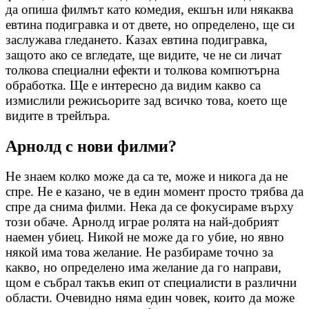
да опиша филмът като комедия, екшън или някаква
евтина подигравка и от двете, но определено, ще си
заслужава гледането. Казах евтина подигравка,
защото ако се вгледате, ще видите, че не си личат
толкова специални ефекти и толкова компютърна
обработка. Ще е интересно да видим какво са
измислили режисьорите зад всичко това, което ще
видите в трейлъра.
Арнолд с нови филми?
Не знаем колко може да са те, може и никога да не
спре. Не е казано, че в един момент просто трябва да
спре да снима филми. Нека да се фокусираме върху
този обаче. Арнолд играе ролята на най-добрият
наемен убиец. Никой не може да го убие, но явно
някой има това желание. Не разбираме точно за
какво, но определено има желание да го направи,
щом е събрал такъв екип от специалисти в различни
области. Очевидно няма един човек, които да може