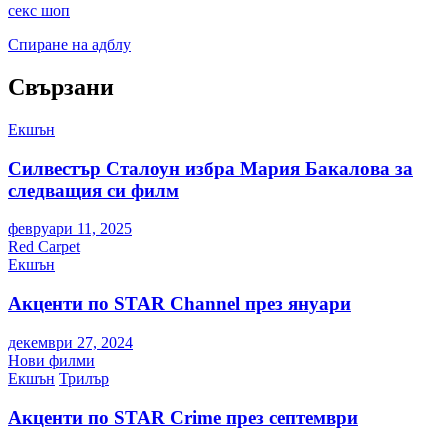
секс шоп
Спиране на адблу
Свързани
Екшън
Силвестър Сталоун избра Мария Бакалова за
следващия си филм
февруари 11, 2025
Red Carpet
Екшън
Акценти по STAR Channel през януари
декември 27, 2024
Нови филми
Екшън
Трилър
Акценти по STAR Crime през септември