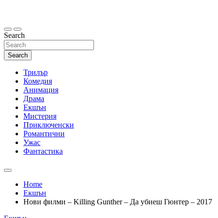
Skip
to
content
Search
Search
Трилър
Комедия
Анимация
Драма
Екшън
Мистерия
Приключенски
Романтични
Ужас
Фантастика
Home
Екшън
Нови филми – Killing Gunther – Да убиеш Гюнтер – 2017