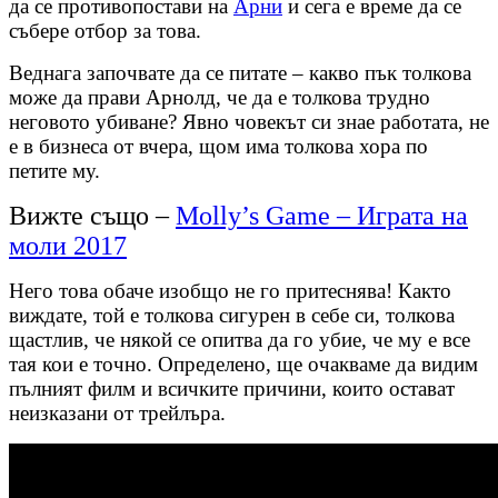
да се противопостави на
Арни
и сега е време да се
събере отбор за това.
Веднага започвате да се питате – какво пък толкова
може да прави Арнолд, че да е толкова трудно
неговото убиване? Явно човекът си знае работата, не
е в бизнеса от вчера, щом има толкова хора по
петите му.
Вижте също –
Molly’s Game – Играта на
моли 2017
Него това обаче изобщо не го притеснява! Както
виждате, той е толкова сигурен в себе си, толкова
щастлив, че някой се опитва да го убие, че му е все
тая кои е точно. Определено, ще очакваме да видим
пълният филм и всичките причини, които остават
неизказани от трейлъра.