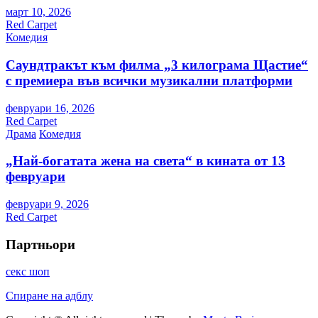
март 10, 2026
Red Carpet
Комедия
Саундтракът към филма „3 килограма Щастие“
с премиера във всички музикални платформи
февруари 16, 2026
Red Carpet
Драма
Комедия
„Най-богатата жена на света“ в кината от 13
февруари
февруари 9, 2026
Red Carpet
Партньори
секс шоп
Спиране на адблу