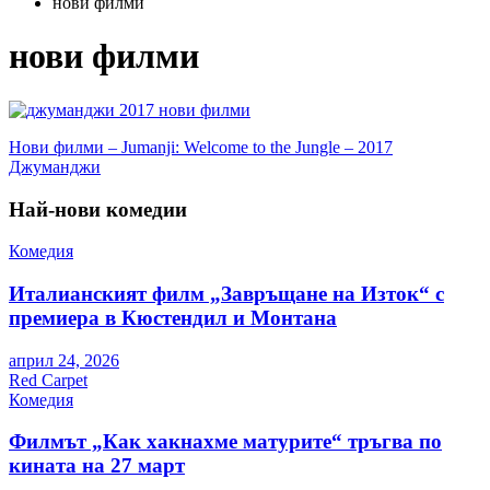
нови филми
нови филми
Навигация
Нови филми – Jumanji: Welcome to the Jungle – 2017
Джуманджи
Най-нови комедии
Комедия
Италианският филм „Завръщане на Изток“ с
премиера в Кюстендил и Монтана
април 24, 2026
Red Carpet
Комедия
Филмът „Как хакнахме матурите“ тръгва по
кината на 27 март