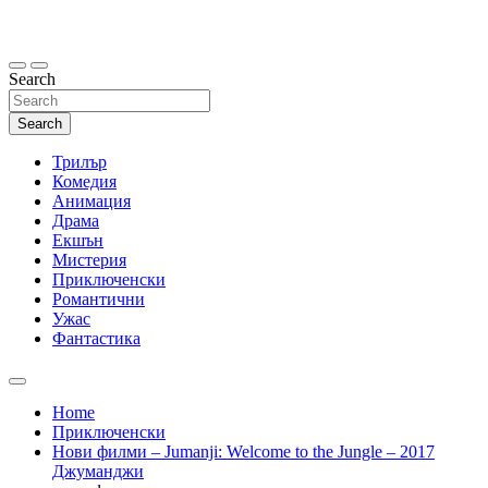
Skip
to
content
Search
Search
Трилър
Комедия
Анимация
Драма
Екшън
Мистерия
Приключенски
Романтични
Ужас
Фантастика
Home
Приключенски
Нови филми – Jumanji: Welcome to the Jungle – 2017
Джуманджи