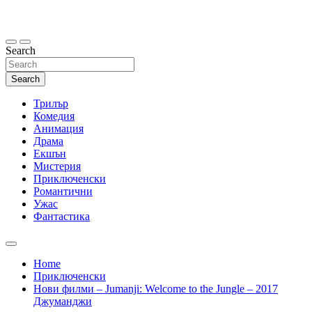
Skip
to
content
Search
Search
Трилър
Комедия
Анимация
Драма
Екшън
Мистерия
Приключенски
Романтични
Ужас
Фантастика
Home
Приключенски
Нови филми – Jumanji: Welcome to the Jungle – 2017
Джуманджи