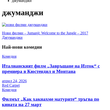
джуманджи
джуманджи
Навигация
Нови филми – Jumanji: Welcome to the Jungle – 2017
Джуманджи
Най-нови комедии
Комедия
Италианският филм „Завръщане на Изток“ с
премиера в Кюстендил и Монтана
април 24, 2026
Red Carpet
Комедия
Филмът „Как хакнахме матурите“ тръгва по
кината на 27 март