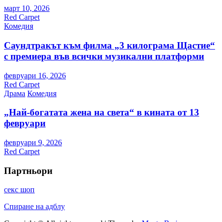
март 10, 2026
Red Carpet
Комедия
Саундтракът към филма „3 килограма Щастие“
с премиера във всички музикални платформи
февруари 16, 2026
Red Carpet
Драма
Комедия
„Най-богатата жена на света“ в кината от 13
февруари
февруари 9, 2026
Red Carpet
Партньори
секс шоп
Спиране на адблу