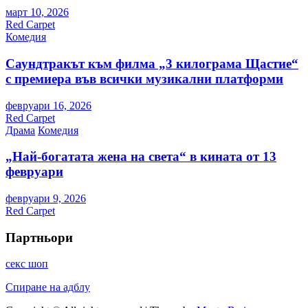
март 10, 2026
Red Carpet
Комедия
Саундтракът към филма „3 килограма Щастие“
с премиера във всички музикални платформи
февруари 16, 2026
Red Carpet
Драма
Комедия
„Най-богатата жена на света“ в кината от 13
февруари
февруари 9, 2026
Red Carpet
Партньори
секс шоп
Спиране на адблу