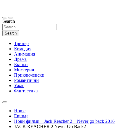
Skip
to
content
Search
Search
Трилър
Комедия
Анимация
Драма
Екшън
Мистерия
Приключенски
Романтични
Ужас
Фантастика
Home
Екшън
Нови филми – Jack Reacher 2 – Never go back 2016
JACK REACHER 2 Never Go Back2