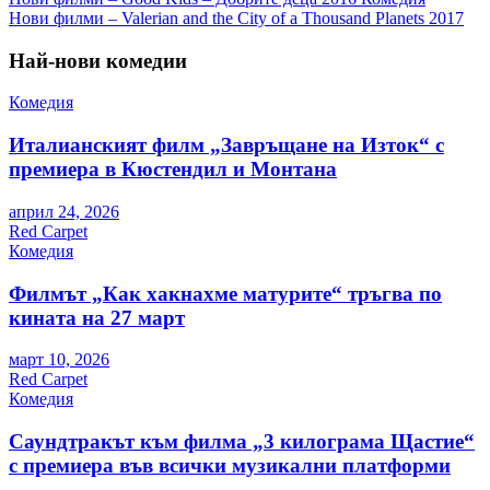
Навигация
Нови филми – Valerian and the City of a Thousand Planets 2017
Най-нови комедии
Комедия
Италианският филм „Завръщане на Изток“ с
премиера в Кюстендил и Монтана
април 24, 2026
Red Carpet
Комедия
Филмът „Как хакнахме матурите“ тръгва по
кината на 27 март
март 10, 2026
Red Carpet
Комедия
Саундтракът към филма „3 килограма Щастие“
с премиера във всички музикални платформи