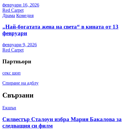
февруари 16, 2026
Red Carpet
Драма
Комедия
„Най-богатата жена на света“ в кината от 13
февруари
февруари 9, 2026
Red Carpet
Партньори
секс шоп
Спиране на адблу
Свързани
Екшън
Силвестър Сталоун избра Мария Бакалова за
следващия си филм