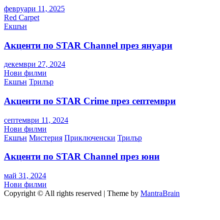
февруари 11, 2025
Red Carpet
Екшън
Акценти по STAR Channel през януари
декември 27, 2024
Нови филми
Екшън
Трилър
Акценти по STAR Crime през септември
септември 11, 2024
Нови филми
Екшън
Мистерия
Приключенски
Трилър
Акценти по STAR Channel през юни
май 31, 2024
Нови филми
Copyright © All rights reserved | Theme by
MantraBrain