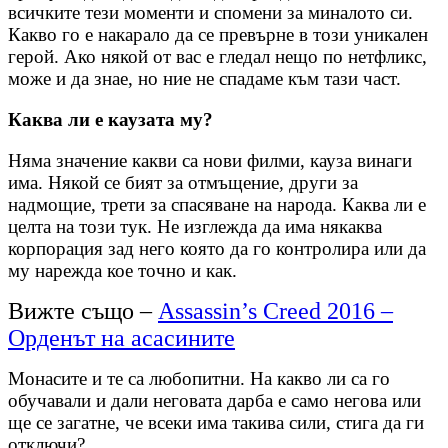
всичките тези моменти и спомени за миналото си.
Какво го е накарало да се превърне в този уникален
герой. Ако някой от вас е гледал нещо по нетфликс,
може и да знае, но ние не спадаме към тази част.
Каква ли е каузата му?
Няма значение какви са нови филми, кауза винаги
има. Някой се бият за отмъщение, други за
надмощие, трети за спасяване на народа. Каква ли е
целта на този тук. Не изглежда да има някаква
корпорация зад него която да го контролира или да
му нарежда кое точно и как.
Вижте също –
Assassin’s Creed 2016 –
Орденът на асасините
Монасите и те са любопитни. На какво ли са го
обучавали и дали неговата дарба е само негова или
ще се загатне, че всеки има такива сили, стига да ги
отключи?