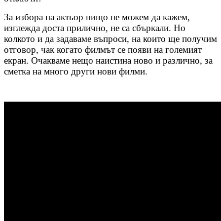
За избора на актьор нищо не можем да кажем,
изглежда доста прилично, не са сбъркали. Но
колкото и да задаваме въпроси, на които ще получим
отговор, чак когато филмът се появи на големият
екран. Очакваме нещо наистина ново и различно, за
сметка на много други нови филми.