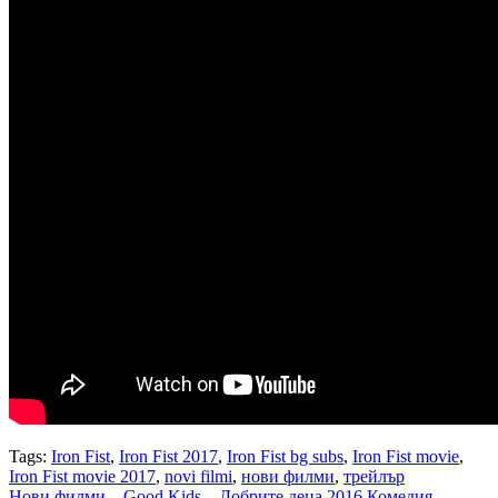
Tags:
Iron Fist
,
Iron Fist 2017
,
Iron Fist bg subs
,
Iron Fist movie
,
Iron Fist movie 2017
,
novi filmi
,
нови филми
,
трейлър
Нови филми – Good Kids – Добрите деца 2016 Комедия