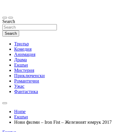
Skip
to
content
Search
Search
Трилър
Комедия
Анимация
Драма
Екшън
Мистерия
Приключенски
Романтични
Ужас
Фантастика
Home
Екшън
Нови филми – Iron Fist – Железният юмрук 2017