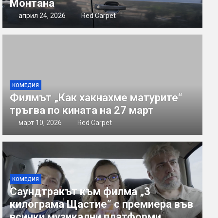
Монтана
април 24, 2026
Red Carpet
КОМЕДИЯ
Филмът „Как хакнахме матурите“
тръгва по кината на 27 март
март 10, 2026
Red Carpet
КОМЕДИЯ
Саундтракът към филма „3
килограма Щастие“ с премиера във
всички музикални платформи