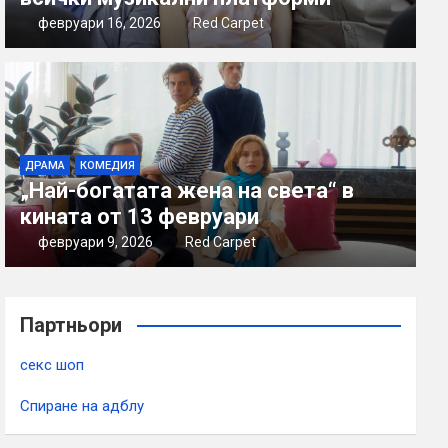
февруари 16, 2026
Red Carpet
ДРАМА
КОМЕДИЯ
„Най-богатата жена на света“ в
кината от 13 февруари
февруари 9, 2026
Red Carpet
Партньори
секс шоп
Спиране на адблу