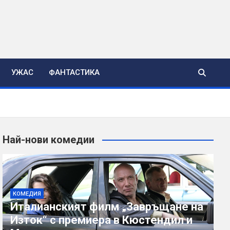
УЖАС
ФАНТАСТИКА
Най-нови комедии
КОМЕДИЯ
Италианският филм „Завръщане на
Изток“ с премиера в Кюстендил и