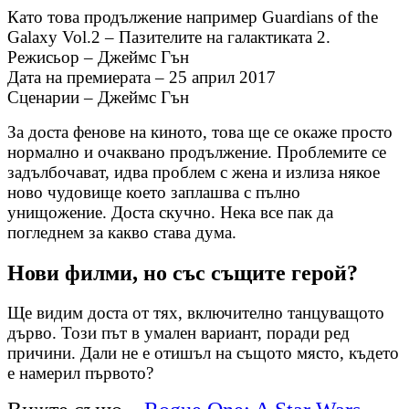
Като това продължение например Guardians of the
Galaxy Vol.2 – Пазителите на галактиката 2.
Режисьор –
Джеймс Гън
Дата на премиерата –
25 април 2017
Сценарии – Джеймс Гън
За доста фенове на киното, това ще се окаже просто
нормално и очаквано продължение. Проблемите се
задълбочават, идва проблем с жена и излиза някое
ново чудовище което заплашва с пълно
унищожение. Доста скучно. Нека все пак да
погледнем за какво става дума.
Нови филми, но със същите герой?
Ще видим доста от тях, включително танцуващото
дърво. Този път в умален вариант, поради ред
причини. Дали не е отишъл на същото място, където
е намерил първото?