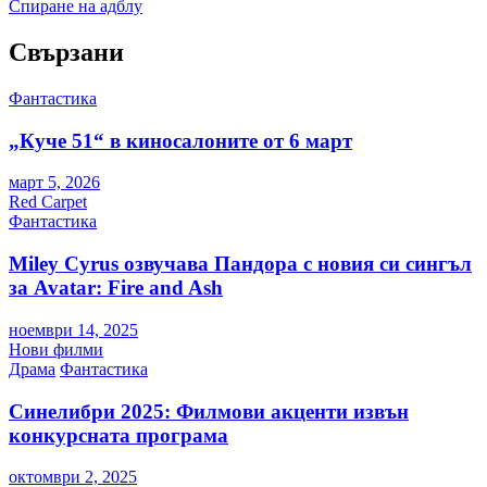
Спиране на адблу
Свързани
Фантастика
„Куче 51“ в киносалоните от 6 март
март 5, 2026
Red Carpet
Фантастика
Miley Cyrus озвучава Пандора с новия си сингъл
за Avatar: Fire and Ash
ноември 14, 2025
Нови филми
Драма
Фантастика
Синелибри 2025: Филмови акценти извън
конкурсната програма
октомври 2, 2025