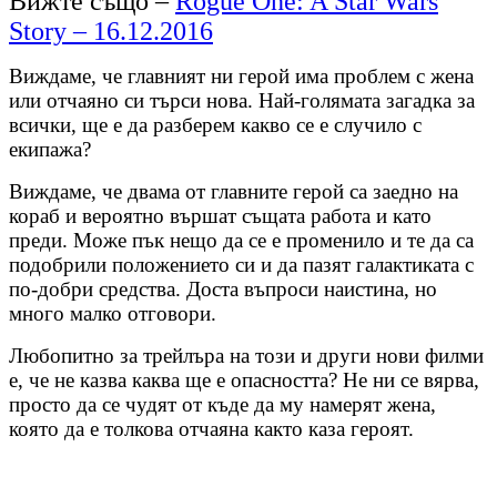
Вижте също –
Rogue One: A Star Wars
Story – 16.12.2016
Виждаме, че главният ни герой има проблем с жена
или отчаяно си търси нова. Най-голямата загадка за
всички, ще е да разберем какво се е случило с
екипажа?
Виждаме, че двама от главните герой са заедно на
кораб и вероятно вършат същата работа и като
преди. Може пък нещо да се е променило и те да са
подобрили положението си и да пазят галактиката с
по-добри средства. Доста въпроси наистина, но
много малко отговори.
Любопитно за трейлъра на този и други нови филми
е, че не казва каква ще е опасността? Не ни се вярва,
просто да се чудят от къде да му намерят жена,
която да е толкова отчаяна както каза героят.