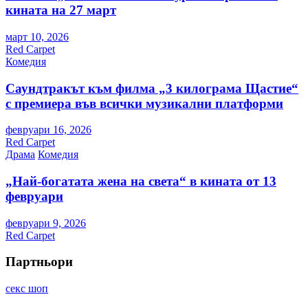
кината на 27 март
март 10, 2026
Red Carpet
Комедия
Саундтракът към филма „3 килограма Щастие“
с премиера във всички музикални платформи
февруари 16, 2026
Red Carpet
Драма
Комедия
„Най-богатата жена на света“ в кината от 13
февруари
февруари 9, 2026
Red Carpet
Партньори
секс шоп