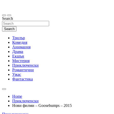
Skip
to
content
Search
Search
Трилър
Комедия
Анимация
Драма
Екшън
Мистерия
Приключенски
Романтични
Ужас
Фантастика
Home
Приключенски
Нови филми – Goosebumps – 2015