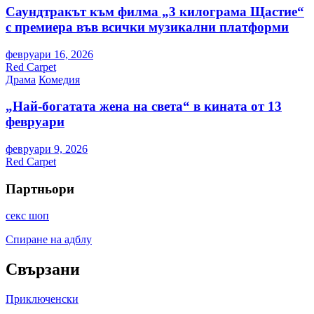
Саундтракът към филма „3 килограма Щастие“
с премиера във всички музикални платформи
февруари 16, 2026
Red Carpet
Драма
Комедия
„Най-богатата жена на света“ в кината от 13
февруари
февруари 9, 2026
Red Carpet
Партньори
секс шоп
Спиране на адблу
Свързани
Приключенски