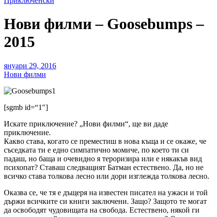
Приключенски
Нови филми – Goosebumps –
2015
януари 29, 2016
Нови филми
[sgmb id=“1″]
Искате приключение? „Нови филми“, ще ви даде
приключение.
Какво става, когато се преместиш в нова къща и се окаже, че
съседката ти е едно симпатично момиче, по което ти си
падаш, но баща и очевидно я тероризира или е някакъв вид
психопат? Ставаш следващият Батман естествено. Да, но не
всичко става толкова лесно или дори изглежда толкова лесно.
Оказва се, че тя е дъщеря на известен писател на ужаси и той
държи всичките си книги заключени. Защо? Защото те могат
да освободят чудовищата на свобода. Естествено, някой ги