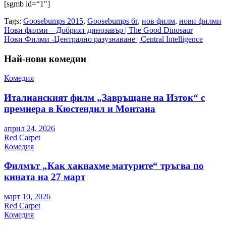
[sgmb id=“1″]
Tags:
Goosebumps 2015
,
Goosebumps бг
,
нов филм
,
нови филми
Навигация
Нови филми – Добрият динозавър | The Good Dinosaur
Нови Филми -Централно разузнаване | Central Intelligence
Най-нови комедии
Комедия
Италианският филм „Завръщане на Изток“ с
премиера в Кюстендил и Монтана
април 24, 2026
Red Carpet
Комедия
Филмът „Как хакнахме матурите“ тръгва по
кината на 27 март
март 10, 2026
Red Carpet
Комедия