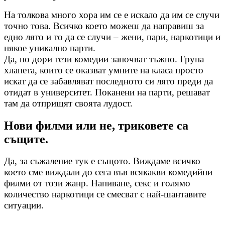
На толкова много хора им се е искало да им се случи
точно това. Всичко което можеш да направиш за
едно лято и то да се случи – жени, пари, наркотици и
някое уникално парти.
Да, но дори тези комедии започват тъжно. Група
хлапета, които се оказват умните на класа просто
искат да се забавляват последното си лято преди да
отидат в университет. Поканени на парти, решават
там да отприщят своята лудост.
Нови филми или не, триковете са
същите.
Да, за съжаление тук е същото. Виждаме всичко
което сме виждали до сега във всякакви комедийни
филми от този жанр. Напиване, секс и голямо
количество наркотици се смесват с най-шантавите
ситуации.