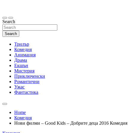
Skip
to
content
Search
Search
Трилър
Комедия
Анимация
Драма
Екшън
Мистерия
Приключенски
Романтични
Ужас
Фантастика
Home
Комедия
Нови филми – Good Kids – Добрите деца 2016 Комедия