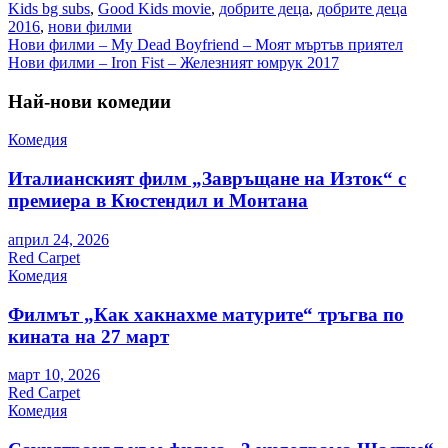
Kids bg subs
,
Good Kids movie
,
добрите деца
,
добрите деца
2016
,
нови филми
Навигация
Нови филми – My Dead Boyfriend – Моят мъртъв приятел
Нови филми – Iron Fist – Железният юмрук 2017
Най-нови комедии
Комедия
Италианският филм „Завръщане на Изток“ с
премиера в Кюстендил и Монтана
април 24, 2026
Red Carpet
Комедия
Филмът „Как хакнахме матурите“ тръгва по
кината на 27 март
март 10, 2026
Red Carpet
Комедия