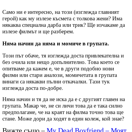
Само ни е интересно, на този (изглежда главният
герой) как му излезе късмета с толкова жени? Има
някаква специална дарба или трик? Ще изчакаме да
излезе филмът и ще разберем.
Няма начин да няма и момиче в групата.
Този път обаче, тя изглежда доста привлекателна и
без очила или нещо допълнително. Това което се
опитваме да кажем е, че в други подобно нови
филми или стари аналози, момичетата в групата
винаги са някакви пълни откачалки. Тази тук
изглежда доста по-добре.
Няма начин и тя да не иска да е с другият главен на
групата. Макар че, не си личи това да е така силно
предполагаме, че на краят на филма точно това ще
стане. Може дори да ходят в един колеж, кой знае?
Вижте също –
My Dead Boyfriend – Моят