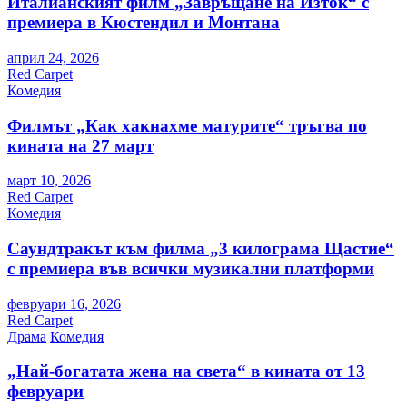
Италианският филм „Завръщане на Изток“ с
премиера в Кюстендил и Монтана
април 24, 2026
Red Carpet
Комедия
Филмът „Как хакнахме матурите“ тръгва по
кината на 27 март
март 10, 2026
Red Carpet
Комедия
Саундтракът към филма „3 килограма Щастие“
с премиера във всички музикални платформи
февруари 16, 2026
Red Carpet
Драма
Комедия
„Най-богатата жена на света“ в кината от 13
февруари