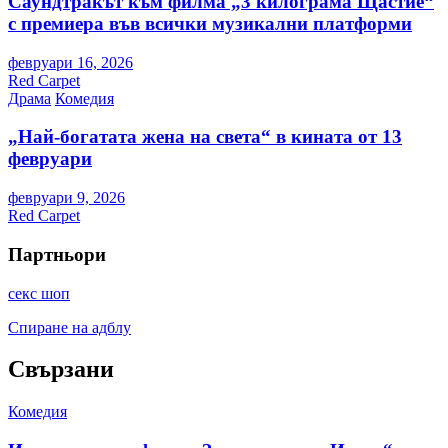
Саундтракът към филма „3 килограма Щастие“
с премиера във всички музикални платформи
февруари 16, 2026
Red Carpet
Драма
Комедия
„Най-богатата жена на света“ в кината от 13
февруари
февруари 9, 2026
Red Carpet
Партньори
секс шоп
Спиране на адблу
Свързани
Комедия