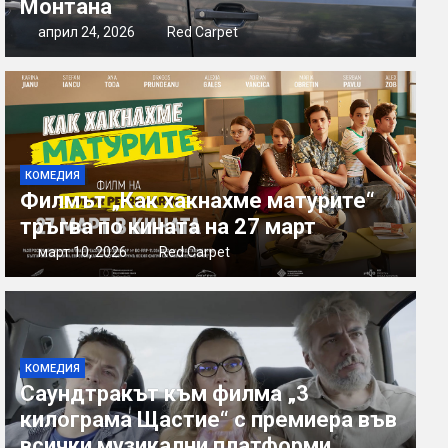
Монтана
април 24, 2026
Red Carpet
КОМЕДИЯ
Филмът „Как хакнахме матурите“
тръгва по кината на 27 март
март 10, 2026
Red Carpet
КОМЕДИЯ
Саундтракът към филма „3
килограма Щастие“ с премиера във
всички музикални платформи