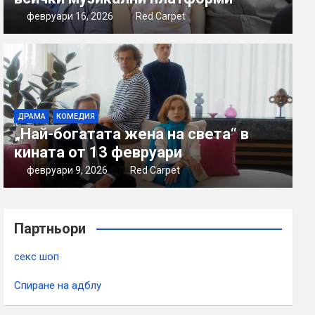
февруари 16, 2026
Red Carpet
ДРАМА
КОМЕДИЯ
„Най-богатата жена на света“ в
кината от 13 февруари
февруари 9, 2026
Red Carpet
Партньори
секс шоп
Спиране на адблу