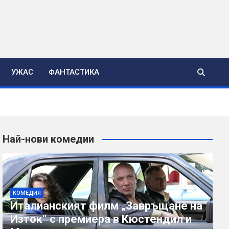
УЖАС
ФАНТАСТИКА
Най-нови комедии
КОМЕДИЯ
Италианският филм „Завръщане на
Изток“ с премиера в Кюстендил и