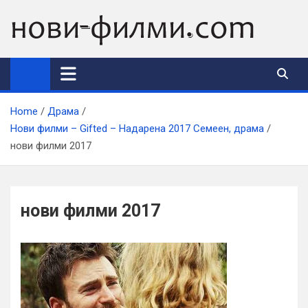
Skip
to
content
Home
Драма
Нови филми – Gifted – Надарена 2017 Семеен, драма
нови филми 2017
нови филми 2017