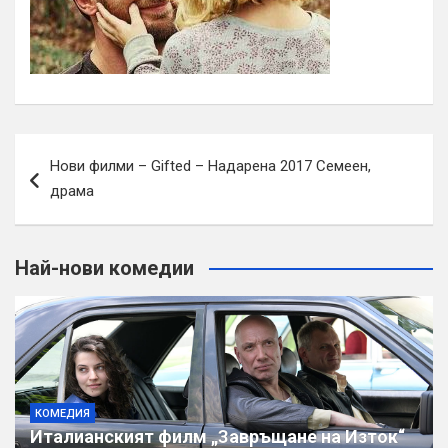
Навигация
Нови филми – Gifted – Надарена 2017 Семеен,
драма
Най-нови комедии
КОМЕДИЯ
Италианският филм „Завръщане на Изток“