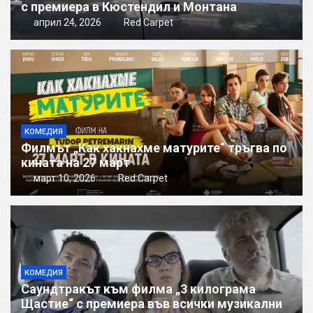
с премиера в Кюстендил и Монтана
април 24, 2026
Red Carpet
КОМЕДИЯ
Филмът „Как хакнахме матурите“ тръгва по
кината на 27 март
март 10, 2026
Red Carpet
КОМЕДИЯ
Саундтракът към филма „3 килограма
Щастие“ с премиера във всички музикални