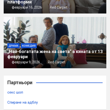
платформи
февруари 16, 2026
Red Carpet
ДРАМА
КОМЕДИЯ
„Най-богатата жена на света“ в кината от 13
февруари
февруари 9, 2026
Red Carpet
Партньори
секс шоп
Спиране на адблу