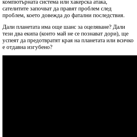
компютърната система или хакерска атака,
сателитите започват да правят проблем след
проблем, което довежда до фатални последствия.
Дали планетата има още шанс за оцеляване? Дали
тези два екипа (които май не се познават дори), ще
успеят да предотвратят края на планетата или всичко
е отдавна изгубено?