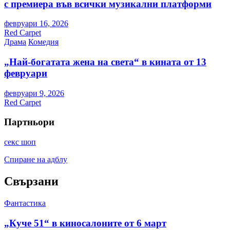
с премиера във всички музикални платформи
февруари 16, 2026
Red Carpet
Драма
Комедия
„Най-богатата жена на света“ в кината от 13
февруари
февруари 9, 2026
Red Carpet
Партньори
секс шоп
Спиране на адблу
Свързани
Фантастика
„Куче 51“ в киносалоните от 6 март