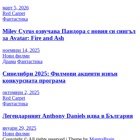
март 5, 2026
Red Carpet
Фантастика
Miley Cyrus озвучава Пандора с новия си сингъл
за Avatar: Fire and Ash
ноември 14, 2025
Нови филми
Драма
Фантастика
Синелибри 2025: Филмови акценти извън
конкурсната програма
октомври 2, 2025
Red Carpet
Фантастика
Легендарният Anthony Daniels идва в България
януари 29, 2025
Нови филми
Copyright © All rights reserved | Theme by
MantraBrain