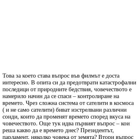
Това за което става въпрос във филмът е доста
интересно. В опита си да предотврати катастрофални
последици от природните бедствия, човечеството е
намерило начин да се спаси – контролиране на
времето. Чрез сложна система от сателити в космоса
( и не само сателити) биват изстрелвани различни
сонди, които да променят времето според вкуса на
човечеството. Още тук идва първият въпрос – кои
реша какво да е времето днес? Президентът,
парламент, няколко човека от земята? Втори въпрос