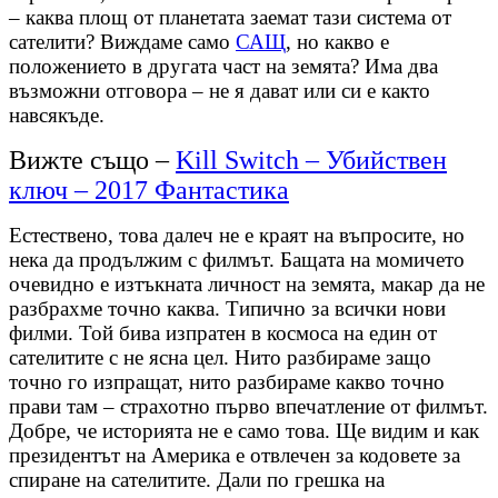
– каква площ от планетата заемат тази система от
сателити? Виждаме само
САЩ
, но какво е
положението в другата част на земята? Има два
възможни отговора – не я дават или си е както
навсякъде.
Вижте също –
Kill Switch – Убийствен
ключ – 2017 Фантастика
Естествено, това далеч не е краят на въпросите, но
нека да продължим с филмът. Бащата на момичето
очевидно е изтъкната личност на земята, макар да не
разбрахме точно каква. Типично за всички нови
филми. Той бива изпратен в космоса на един от
сателитите с не ясна цел. Нито разбираме защо
точно го изпращат, нито разбираме какво точно
прави там – страхотно първо впечатление от филмът.
Добре, че историята не е само това. Ще видим и как
президентът на Америка е отвлечен за кодовете за
спиране на сателитите. Дали по грешка на