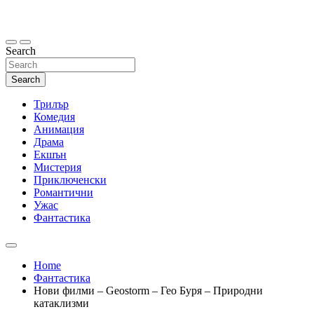
Skip
to
content
Search
Search
Трилър
Комедия
Анимация
Драма
Екшън
Мистерия
Приключенски
Романтични
Ужас
Фантастика
Home
Фантастика
Нови филми – Geostorm – Гео Буря – Природни
катаклизми