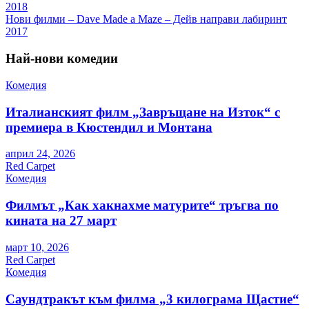
2018
Нови филми – Dave Made a Maze – Дейв направи лабиринт
2017
Най-нови комедии
Комедия
Италианският филм „Завръщане на Изток“ с
премиера в Кюстендил и Монтана
април 24, 2026
Red Carpet
Комедия
Филмът „Как хакнахме матурите“ тръгва по
кината на 27 март
март 10, 2026
Red Carpet
Комедия
Саундтракът към филма „3 килограма Щастие“