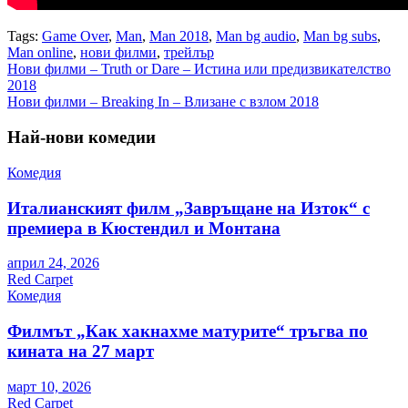
Tags:
Game Over
,
Man
,
Man 2018
,
Man bg audio
,
Man bg subs
,
Man online
,
нови филми
,
трейлър
Навигация
Нови филми – Truth or Dare – Истина или предизвикателство
2018
Нови филми – Breaking In – Влизане с взлом 2018
Най-нови комедии
Комедия
Италианският филм „Завръщане на Изток“ с
премиера в Кюстендил и Монтана
април 24, 2026
Red Carpet
Комедия
Филмът „Как хакнахме матурите“ тръгва по
кината на 27 март
март 10, 2026
Red Carpet