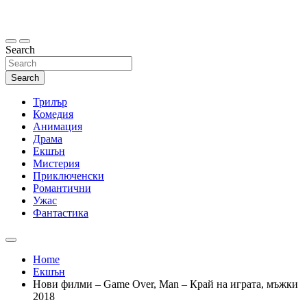
Skip
to
content
Search
Search
Трилър
Комедия
Анимация
Драма
Екшън
Мистерия
Приключенски
Романтични
Ужас
Фантастика
Home
Екшън
Нови филми – Game Over, Man – Край на играта, мъжки
2018