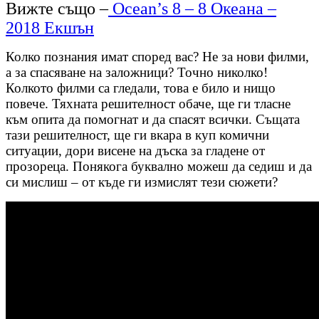
Вижте също –
Ocean’s 8 – 8 Океана –
2018 Екшън
Колко познания имат според вас? Не за нови филми,
а за спасяване на заложници? Точно николко!
Колкото филми са гледали, това е било и нищо
повече. Тяхната решителност обаче, ще ги тласне
към опита да помогнат и да спасят всички. Същата
тази решителност, ще ги вкара в куп комични
ситуации, дори висене на дъска за гладене от
прозореца. Понякога буквално можеш да седиш и да
си мислиш – от къде ги измислят тези сюжети?