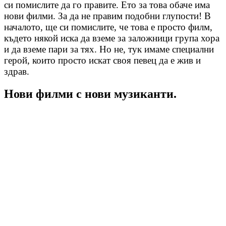
си помислите да го правите. Ето за това обаче има
нови филми. За да не правим подобни глупости! В
началото, ще си помислите, че това е просто филм,
където някой иска да вземе за заложници група хора
и да вземе пари за тях. Но не, тук имаме специални
герой, които просто искат своя певец да е жив и
здрав.
Нови филми с нови музиканти.