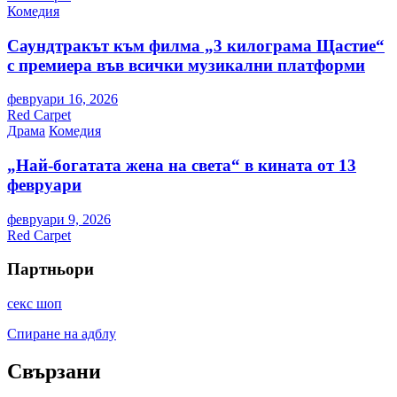
Комедия
Саундтракът към филма „3 килограма Щастие“
с премиера във всички музикални платформи
февруари 16, 2026
Red Carpet
Драма
Комедия
„Най-богатата жена на света“ в кината от 13
февруари
февруари 9, 2026
Red Carpet
Партньори
секс шоп
Спиране на адблу
Свързани