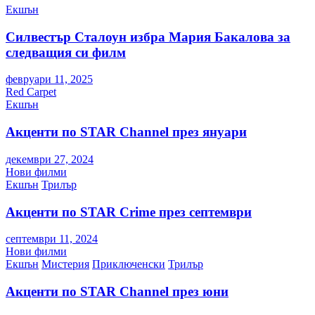
Екшън
Силвестър Сталоун избра Мария Бакалова за
следващия си филм
февруари 11, 2025
Red Carpet
Екшън
Акценти по STAR Channel през януари
декември 27, 2024
Нови филми
Екшън
Трилър
Акценти по STAR Crime през септември
септември 11, 2024
Нови филми
Екшън
Мистерия
Приключенски
Трилър
Акценти по STAR Channel през юни