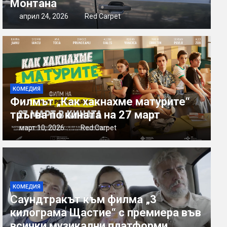
Монтана
април 24, 2026
Red Carpet
КОМЕДИЯ
Филмът „Как хакнахме матурите“
тръгва по кината на 27 март
март 10, 2026
Red Carpet
КОМЕДИЯ
Саундтракът към филма „3
килограма Щастие“ с премиера във
всички музикални платформи