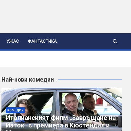
УЖАС
ФАНТАСТИКА
Най-нови комедии
КОМЕДИЯ
Италианският филм „Завръщане на
Изток“ с премиера в Кюстендил и