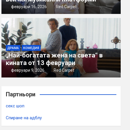
февруари 16, 2026
Red Carpet
ДРАМА
КОМЕДИЯ
„Най-богатата жена на света“ в
кината от 13 февруари
февруари 9, 2026
Red Carpet
Партньори
секс шоп
Спиране на адблу