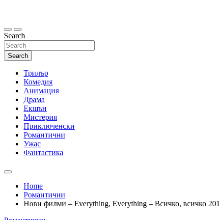
Skip
to
content
Search
Search
Трилър
Комедия
Анимация
Драма
Екшън
Мистерия
Приключенски
Романтични
Ужас
Фантастика
Home
Романтични
Нови филми – Everything, Everything – Всичко, всичко 20