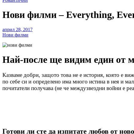
Романтични
Нови филми – Everything, Ever
април 28, 2017
Нови филми
Най-после ще видим един от м
Казваме добри, защото това не е история, която е ви
по себе си и определено има много истина в нея и мал
почитатели получава (не че междузвездни войни е реа
Готови ли сте да изпитате любов от нов