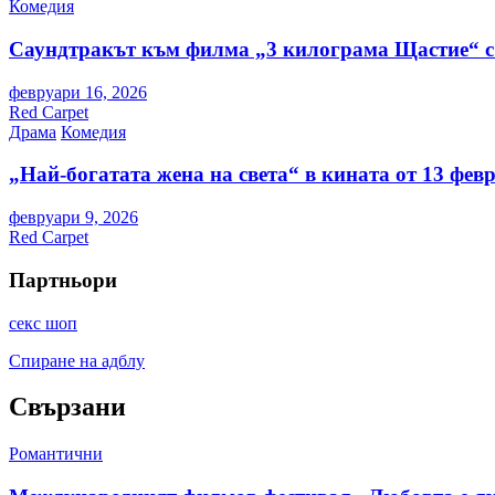
Комедия
Саундтракът към филма „3 килограма Щастие“ с
февруари 16, 2026
Red Carpet
Драма
Комедия
„Най-богатата жена на света“ в кината от 13 фев
февруари 9, 2026
Red Carpet
Партньори
секс шоп
Спиране на адблу
Свързани
Романтични