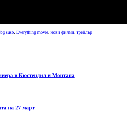
 bg susb
,
Everything movie
,
нови филми
,
трейлър
миера в Кюстендил и Монтана
та на 27 март