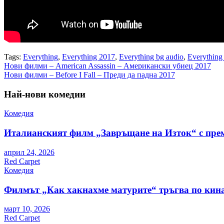
Tags:
Everything
,
Everything 2017
,
Everything bg audio
,
Everything
Навигация
Нови филми – American Assassin – Американски убиец 2017
Нови филми – Before I Fall – Преди да падна 2017
Най-нови комедии
Комедия
Италианският филм „Завръщане на Изток“ с пре
април 24, 2026
Red Carpet
Комедия
Филмът „Как хакнахме матурите“ тръгва по кина
март 10, 2026
Red Carpet