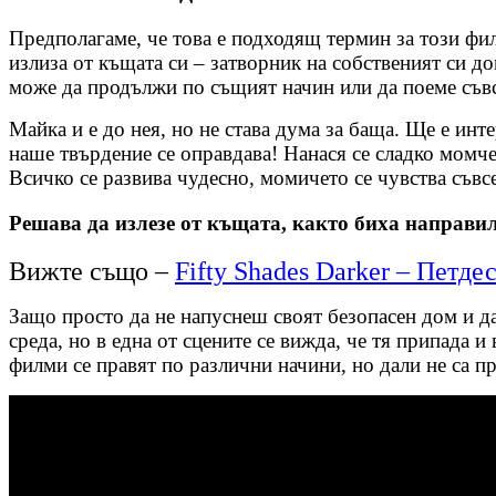
Предполагаме, че това е подходящ термин за този филм
излиза от къщата си – затворник на собственият си до
може да продължи по същият начин или да поеме съвс
Майка и е до нея, но не става дума за баща. Ще е ин
наше твърдение се оправдава! Нанася се сладко момче
Всичко се развива чудесно, момичето се чувства съвс
Решава да излезе от къщата, както биха направи
Вижте също –
Fifty Shades Darker – Петд
Защо просто да не напуснеш своят безопасен дом и д
среда, но в една от сцените се вижда, че тя припада 
филми се правят по различни начини, но дали не са 