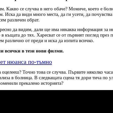
. Какво се случва в него обаче? Момиче, което е болно
м. Иска да види много места, да ги усети, да почувства
ем различен обрат.
тересно да видим, дали ще има някаква информация за н
 в къщата до тях. Харесват се от първият поглед през 
ем различно от преди и иска да изпита всичко.
ли всички в тези нови филми.
есет нюанса по-тъмно
а оцелееш? Точно това се случва. Първите няколко час
и влиза в болница. В следващата сцена тя дори тича по 
променили прекалено историята?