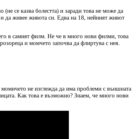
 (не се казва болестта) и заради това не може да
 и да живее живота си. Едва на 18, нейният живот
его в самият филм. Не че в много нови филми, това
прозореца и момчето започва да флиртува с нея.
а момичето не изглежда да има проблеми с външната
улицата. Как това е възможно? Знаем, че много нови