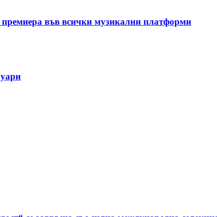
 премиера във всички музикални платформи
руари