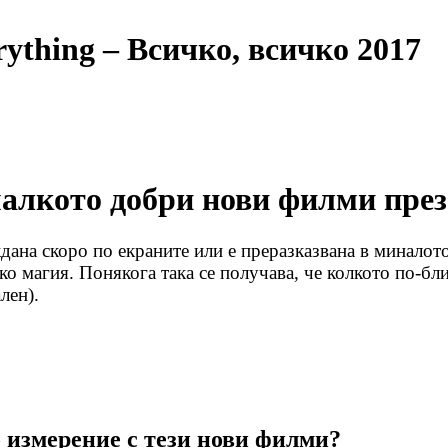
ything – Всичко, всичко 2017
алкото добри нови филми през
ждана скоро по екраните или е преразказвана в миналот
ко магия. Понякога така се получава, че колкото по-бл
лен).
о измерение с тези нови филми?