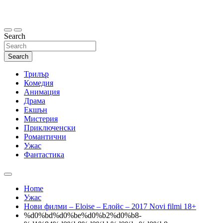
Skip
to
content
Search
Search
Трилър
Комедия
Анимация
Драма
Екшън
Мистерия
Приключенски
Романтични
Ужас
Фантастика
Home
Ужас
Нови филми – Eloise – Елойс – 2017 Novi filmi 18+
%d0%bd%d0%be%d0%b2%d0%b8-