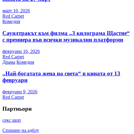
март 10, 2026
Red Carpet
Комедия
Саундтракът към филма „3 килограма Щастие“
с премиера във всички музикални платформи
февруари 16, 2026
Red Carpet
Драма
Комедия
„Най-богатата жена на света“ в кината от 13
февруари
февруари 9, 2026
Red Carpet
Партньори
секс шоп
Спиране на адблу