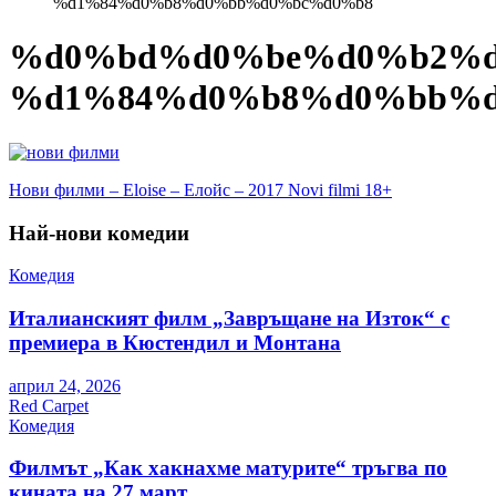
%d1%84%d0%b8%d0%bb%d0%bc%d0%b8
%d0%bd%d0%be%d0%b2%d
%d1%84%d0%b8%d0%bb%d
Навигация
Нови филми – Eloise – Елойс – 2017 Novi filmi 18+
Най-нови комедии
Комедия
Италианският филм „Завръщане на Изток“ с
премиера в Кюстендил и Монтана
април 24, 2026
Red Carpet
Комедия
Филмът „Как хакнахме матурите“ тръгва по
кината на 27 март