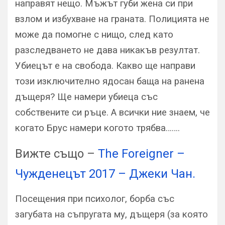
направят нещо. Мъжът губи жена си при
взлом и избухване на граната. Полицията не
може да помогне с нищо, след като
разследването не дава никакъв резултат.
Убиецът е на свобода. Какво ще направи
този изключително ядосан баща на ранена
дъщеря? Ще намери убиеца със
собствените си ръце. А всички ние знаем, че
когато Брус намери когото трябва…….
Вижте също –
The Foreigner –
Чужденецът 2017 – Джеки Чан.
Посещения при психолог, борба със
загубата на съпругата му, дъщеря (за която