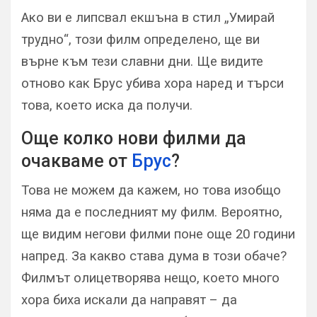
Ако ви е липсвал екшъна в стил „Умирай
трудно“, този филм определено, ще ви
върне към тези славни дни. Ще видите
отново как Брус убива хора наред и търси
това, което иска да получи.
Още колко нови филми да
очакваме от
Брус
?
Това не можем да кажем, но това изобщо
няма да е последният му филм. Вероятно,
ще видим негови филми поне още 20 години
напред. За какво става дума в този обаче?
Филмът олицетворява нещо, което много
хора биха искали да направят – да