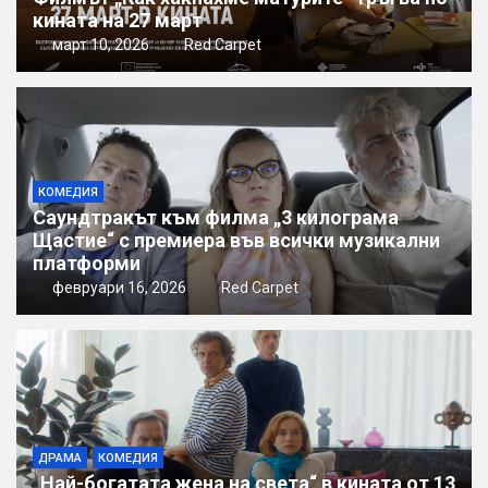
кината на 27 март
март 10, 2026
Red Carpet
КОМЕДИЯ
Саундтракът към филма „3 килограма
Щастие“ с премиера във всички музикални
платформи
февруари 16, 2026
Red Carpet
ДРАМА
КОМЕДИЯ
„Най-богатата жена на света“ в кината от 13