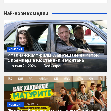
Най-нови комедии
КОМЕДИЯ
Италианският филм „Завръщане на Изток“
с премиера в Кюстендил и Монтана
април 24, 2026
Red Carpet
КОМЕДИЯ
Филмът „Как хакнахме матурите“ тръгва по