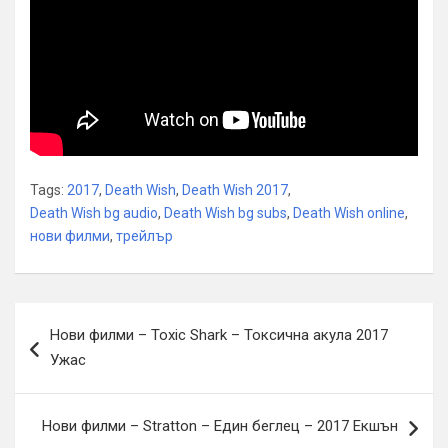
Tags:
2017
,
Death Wish
,
Death Wish 2017
,
Death Wish bg audio
,
Death Wish bg subs
,
Death Wish online
,
нови филми
,
трейлър
Навигация
Нови филми – Toxic Shark – Токсична акула 2017
Ужас
Нови филми – Stratton – Един беглец – 2017 Екшън