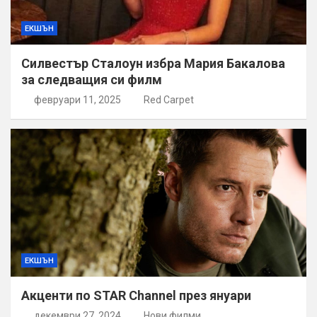
ЕКШЪН
Силвестър Сталоун избра Мария Бакалова
за следващия си филм
февруари 11, 2025
Red Carpet
ЕКШЪН
Акценти по STAR Channel през януари
декември 27, 2024
Нови филми