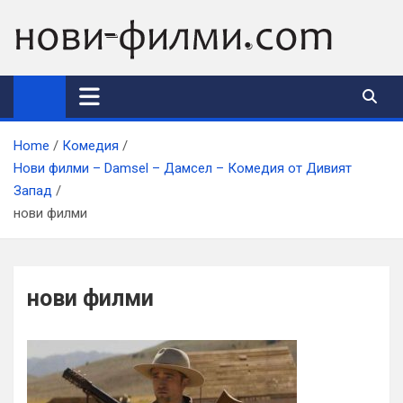
Skip
to
content
Home
Комедия
Нови филми – Damsel – Дамсел – Комедия от Дивият
Запад
нови филми
нови филми