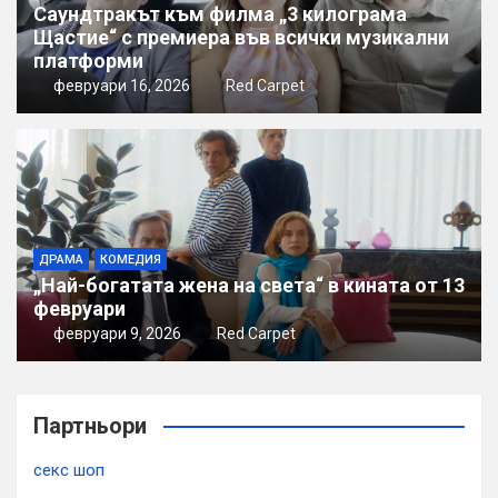
Саундтракът към филма „3 килограма
Щастие“ с премиера във всички музикални
платформи
февруари 16, 2026
Red Carpet
ДРАМА
КОМЕДИЯ
„Най-богатата жена на света“ в кината от 13
февруари
февруари 9, 2026
Red Carpet
Партньори
секс шоп