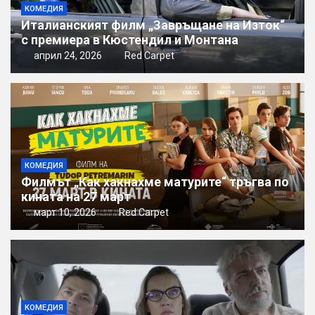
КОМЕДИЯ
Италианският филм „Завръщане на Изток“
с премиера в Кюстендил и Монтана
април 24, 2026
Red Carpet
КОМЕДИЯ
Филмът „Как хакнахме матурите“ тръгва по
кината на 27 март
март 10, 2026
Red Carpet
КОМЕДИЯ