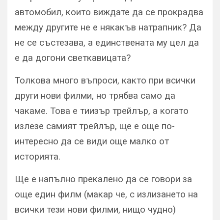
автомобил, които виждате да се прокрадва
между другите не е някакъв натрапник? Да
не се състезава, а единствената му цел да
е да догони светкавицата?
Толкова много въпроси, както при всички
други нови филми, но трябва само да
чакаме. Това е тиизър трейлър, а когато
излезе самият трейлър, ще е още по-
интересно да се види още малко от
историята.
Ще е напълно прекалено да се говори за
още един филм (макар че, с излизането на
всички тези нови филми, нищо чудно)