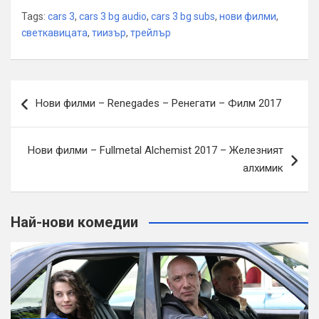
Tags:
cars 3
,
cars 3 bg audio
,
cars 3 bg subs
,
нови филми
,
светкавицата
,
тиизър
,
трейлър
Навигация
Нови филми – Renegades – Ренегати – Филм 2017
Нови филми – Fullmetal Alchemist 2017 – Железният
алхимик
Най-нови комедии