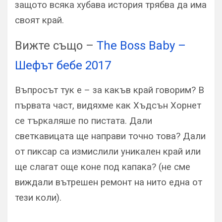
защото всяка хубава история трябва да има
своят край.
Вижте също –
The Boss Baby –
Шефът бебе 2017
Въпросът тук е – за какъв край говорим? В
първата част, видяхме как Хъдсън Хорнет
се търкаляше по пистата. Дали
светкавицата ще направи точно това? Дали
от пиксар са измислили уникален край или
ще слагат още коне под капака? (не сме
виждали вътрешен ремонт на нито една от
тези коли).