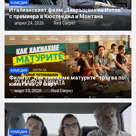
КОМЕДИЯ
Италианският филм „Завръщане на Изток“
с премиера в Кюстендил и Монтана
април 24, 2026
Red Carpet
КОМЕДИЯ
Филмът „Как хакнахме матурите“ тръгва по
кината на 27 март
март 10, 2026
Red Carpet
КОМЕДИЯ