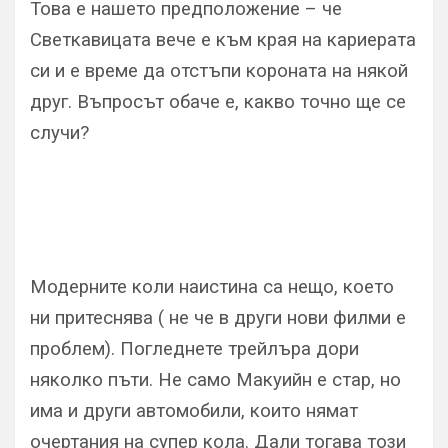
Това е нашето предположение – че
Светкавицата вече е към края на кариерата
си и е време да отстъпи короната на някой
друг. Въпросът обаче е, какво точно ще се
случи?
Модерните коли наистина са нещо, което
ни притеснява ( не че в други нови филми е
проблем). Погледнете трейлъра дори
няколко пъти. Не само Макуийн е стар, но
има и други автомобили, които нямат
очертания на супер кола. Дали тогава този