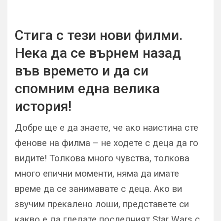
Стига с тези нови филми.
Нека да се върнем назад
във времето и да си
спомним една велика
история!
Добре ще е да знаете, че ако наистина сте
фенове на филма – не ходете с деца да го
видите! Толкова много чувства, толкова
много епични моменти, няма да имате
време да се занимавате с деца. Ако ви
звучим прекалено лоши, представете си
какво е да гледате последният Star Wars с