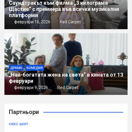
Саундтракът към филма „3 килограма
Щастие“ с премиера във всички музикални
платформи
февруари 16, 2026
Red Carpet
ДРАМА
КОМЕДИЯ
„Най-богатата жена на света“ в кината от 13
февруари
февруари 9, 2026
Red Carpet
Партньори
секс шоп