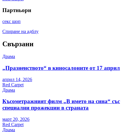
Партньори
секс шоп
Спиране на адблу
Свързани
Драма
„Празненството“ в киносалоните от 17 април
април 14, 2026
Red Carpet
Драма
Късометражният филм „В името на сина“ със
специални прожекции в страната
март 20, 2026
Red Carpet
Драма