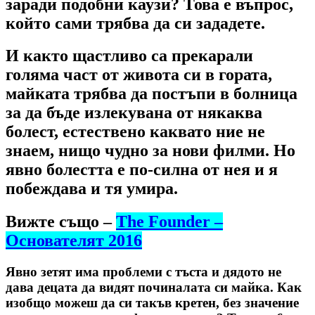
заради подобни каузи? Това е въпрос,
който сами трябва да си зададете.
И както щастливо са прекарали
голяма част от живота си в гората,
майката трябва да постъпи в болница
за да бъде излекувана от някаква
болест, естествено каквато ние не
знаем, нищо чудно за нови филми. Но
явно болестта е по-силна от нея и я
побеждава и тя умира.
Вижте също –
The Founder –
Основателят 2016
Явно зетят има проблеми с тъста и дядото не
дава децата да видят починалата си майка. Как
изобщо можеш да си такъв кретен, без значение