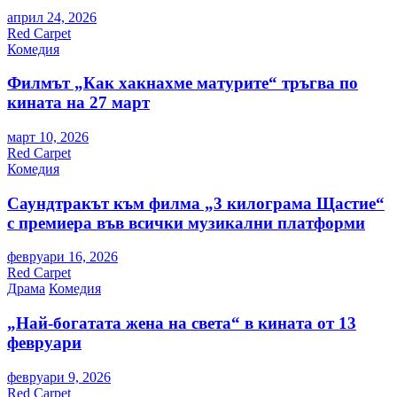
април 24, 2026
Red Carpet
Комедия
Филмът „Как хакнахме матурите“ тръгва по
кината на 27 март
март 10, 2026
Red Carpet
Комедия
Саундтракът към филма „3 килограма Щастие“
с премиера във всички музикални платформи
февруари 16, 2026
Red Carpet
Драма
Комедия
„Най-богатата жена на света“ в кината от 13
февруари
февруари 9, 2026
Red Carpet