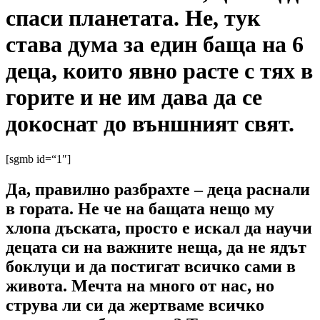
спаси планетата. Не, тук
става дума за един баща на 6
деца, които явно расте с тях в
горите и не им дава да се
докоснат до външният свят.
[sgmb id=“1″]
Да, правилно разбрахте – деца раснали
в гората. Не че на бащата нещо му
хлопа дъската, просто е искал да научи
децата си на важните неща, да не ядът
боклуци и да постигат всичко сами в
живота. Мечта на много от нас, но
струва ли си да жертваме всичко