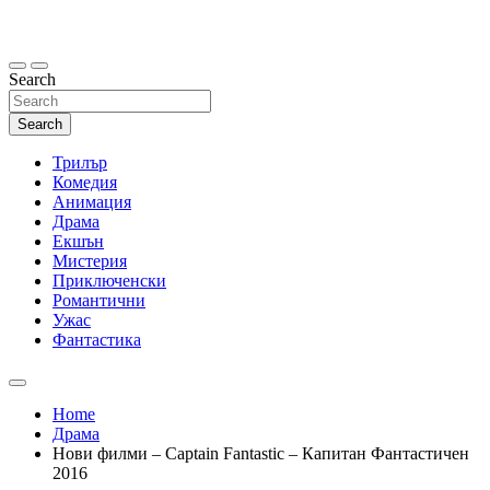
Skip
to
content
Search
Search
Трилър
Комедия
Анимация
Драма
Екшън
Мистерия
Приключенски
Романтични
Ужас
Фантастика
Home
Драма
Нови филми – Captain Fantastic – Капитан Фантастичен
2016