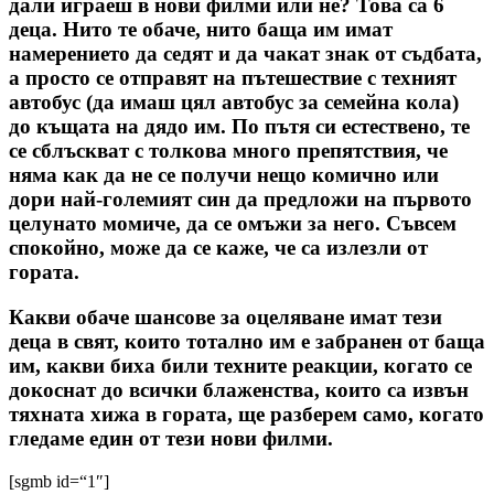
дали играеш в нови филми или не? Това са 6
деца. Нито те обаче, нито баща им имат
намерението да седят и да чакат знак от съдбата,
а просто се отправят на пътешествие с техният
автобус (да имаш цял автобус за семейна кола)
до къщата на дядо им. По пътя си естествено, те
се сблъскват с толкова много препятствия, че
няма как да не се получи нещо комично или
дори най-големият син да предложи на първото
целунато момиче, да се омъжи за него. Съвсем
спокойно, може да се каже, че са излезли от
гората.
Какви обаче шансове за оцеляване имат тези
деца в свят, които тотално им е забранен от баща
им, какви биха били техните реакции, когато се
докоснат до всички блаженства, които са извън
тяхната хижа в гората, ще разберем само, когато
гледаме един от тези нови филми.
[sgmb id=“1″]