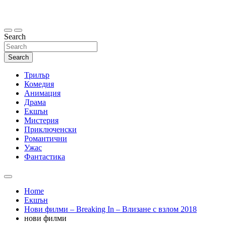
Skip
to
content
Search
Search
Трилър
Комедия
Анимация
Драма
Екшън
Мистерия
Приключенски
Романтични
Ужас
Фантастика
Home
Екшън
Нови филми – Breaking In – Влизане с взлом 2018
нови филми