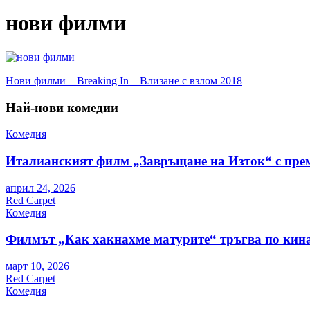
нови филми
Навигация
Нови филми – Breaking In – Влизане с взлом 2018
Най-нови комедии
Комедия
Италианският филм „Завръщане на Изток“ с пре
април 24, 2026
Red Carpet
Комедия
Филмът „Как хакнахме матурите“ тръгва по кина
март 10, 2026
Red Carpet
Комедия