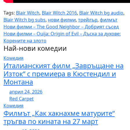
Tags:
Blair Witch
,
Blair Witch 2016
,
Blair Witch bg audio
,
Blair Witch bg subs
,
нови филми
,
трейлър
,
филмът
Навигация
Нови филми – The Good Neighbor – Добрият съсед
Нови филми – Ouija: Origin of Evil – Дъска за духове:
Корените на злото
Най-нови комедии
Комедия
Италианският филм „Завръщане на
Изток“ с премиера в Кюстендил и
Монтана
април 24, 2026
Red Carpet
Комедия
Филмът „Как хакнахме матурите“
тръгва по кината на 27 март