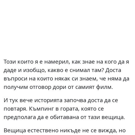
Този които я е намерил, как знае на кого да я
даде и изобщо, какво е снимал там? Доста
въпроси на които някак си знаем, че няма да
получим отговор дори от самият филм.
И тук вече историята започва доста да се
повтаря. Къмпинг в гората, която се
предполага да е обитавана от тази вещица.
Вещица естествено никъде не се вижда, но