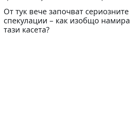
От тук вече започват сериозните
спекулации – как изобщо намира
тази касета?