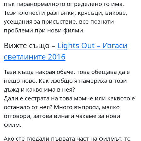
пък паранормалното определено го има.
Тези клонести разпънки, крясъци, викове,
усещания за присъствие, все познати
проблеми при нови филми.
Вижте също –
Lights Out – Изгаси
светлините 2016
Тази къща накрая обаче, това обещава да е
нещо ново. Как изобщо я намериха в този
дъжд и какво има в нея?
Дали е сестрата на това момче или каквото е
останало от нея? Много въпроси, малко
отговори, затова винаги чакаме за нови
филм.
Ако сте гледали първата част на филмът, то