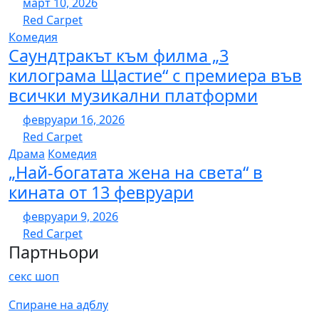
март 10, 2026
Red Carpet
Комедия
Саундтракът към филма „3
килограма Щастие“ с премиера във
всички музикални платформи
февруари 16, 2026
Red Carpet
Драма
Комедия
„Най-богатата жена на света“ в
кината от 13 февруари
февруари 9, 2026
Red Carpet
Партньори
секс шоп
Спиране на адблу