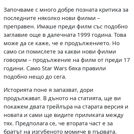
Започваме с много добре позната критика за
последните няколко нови филми –
преправен. Имаше преди филм със подобно
заглавие още в далечната 1999 година. Това
може да се каже, че е продължението. Но
само си помислете за какви нови филми
говорим – продължение на филм от преди 17
години. Само Star Wars бяха правили
подобно нещо до сега.
Историята поне я запазват, дори
продължават. В дъното на статията, ще ви
покажем двата трейлъра на старата версия и
новата и сами ще видите приликата между
тях. Предполага се, че втората част е за
братът на изгубеното момиче в първата.