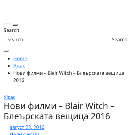
Skip
to
content
Search
Search
Home
Ужас
Нови филми – Blair Witch – Блеърската вещица
2016
Ужас
Нови филми – Blair Witch –
Блеърската вещица 2016
август 22, 2016
Нови филми