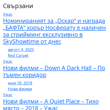
Свързани
Ужас
Номинираният за „Оскар“ и награда
„БАФТА“ хорър Носферату е наличен
за стрийминг ексклузивно в
SkyShowtime от днес
август 4, 2025
Red Carpet
Ужас
Нови филми – Down A Dark Hall – По
тъмен коридор
юни 18, 2018
Нови филми
Ужас
Нови филми – A Quiet Place – Тихо
място – 2018 – Ужас