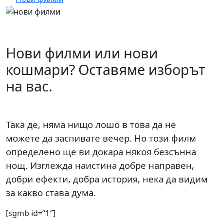
Нови филми или нови
кошмари? Оставяме изборът
на вас.
Така де, няма нищо лошо в това да не
можете да заспивате вечер. Но този филм
определено ще ви докара някоя безсънна
нощ. Изглежда наистина добре направен,
добри ефекти, добра история, нека да видим
за какво става дума.
[sgmb id=“1″]